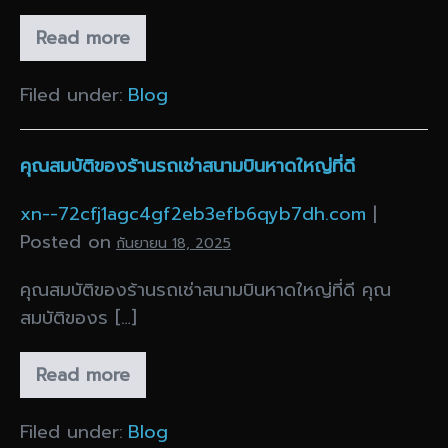
Read more
Filed under:
Blog
คุณสมบัติของร้านรถเช่าสนามบินหาดใหญ่ที่ดี
xn--72cfj1agc4gf2eb3efb6qyb7dh.com
|
Posted on
กันยายน 18, 2025
คุณสมบัติของร้านรถเช่าสนามบินหาดใหญ่ที่ดี คุณ
สมบัติของร […]
Read more
Filed under:
Blog