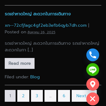
รถเช่าหาดใหญ่ สะดวกในการเดินทาง
xn--72cfj1agc4gf2eb3efb6qyb7dh.com
|
Posted on
สิงหาคม 26, 2025
รถเช่าหาดใหญ่ สะดวกในการเดินทาง รถเช่าหาดใหญ่
สะดวกในกา […]
Read more
Filed under:
Blog
chaty
Hide
1
2
3
…
6
Next →