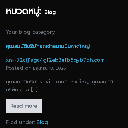
หมวดหมู่:
Blog
Your blog category
คุณสมบัติบริษัทรถเช่าสนามบินหาดใหญ่
xn--72cfj1agc4gf2eb3efb6qyb7dh.com
|
Posted on
มิถุนายน 13, 2026
คุณสมบัติบริษัทรถเช่าสนามบินหาดใหญ่ คุณสมบัติ
บริษัทรถเช […]
Read more
Filed under:
Blog