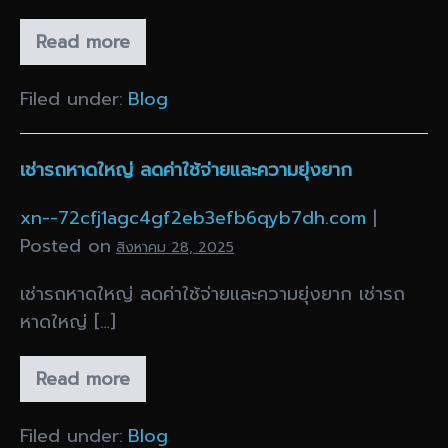
Read more
Filed under:
Blog
เช่ารถหาดใหญ่ ลดค่าใช้จ่ายและความยุ่งยาก
xn--72cfj1agc4gf2eb3efb6qyb7dh.com
|
Posted on
สิงหาคม 28, 2025
เช่ารถหาดใหญ่ ลดค่าใช้จ่ายและความยุ่งยาก เช่ารถ
หาดใหญ่ […]
Read more
Filed under:
Blog