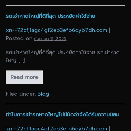
รถเช่าหาดใหญ่ที่ดีที่สุด ประหยัดค่าใช้จ่าย
xn--72cfj1agc4gf2eb3efb6qyb7dh.com
|
Posted on
กันยายน 11, 2025
รถเช่าหาดใหญ่ที่ดีที่สุด ประหยัดค่าใช้จ่าย รถเช่าหาด
ใหญ […]
Read more
Filed under:
Blog
ทำไมการเช่ารถหาดใหญ่ไม่มีมัดจำจึงได้รับความนิยม
xn--72cfj1agc4gf2eb3efb6qyb7dh.com
|