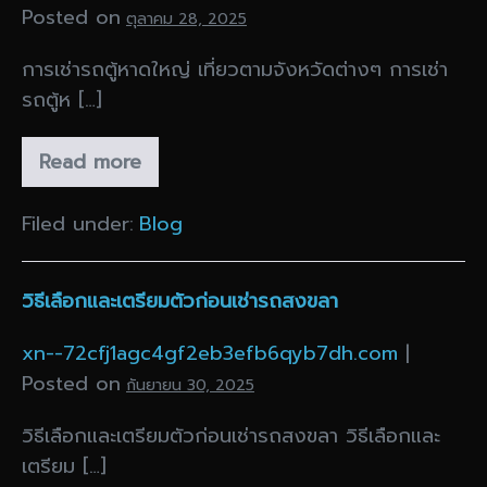
Posted on
ตุลาคม 28, 2025
การเช่ารถตู้หาดใหญ่ เที่ยวตามจังหวัดต่างๆ การเช่า
รถตู้ห […]
Read more
Filed under:
Blog
วิธีเลือกและเตรียมตัวก่อนเช่ารถสงขลา
xn--72cfj1agc4gf2eb3efb6qyb7dh.com
|
Posted on
กันยายน 30, 2025
วิธีเลือกและเตรียมตัวก่อนเช่ารถสงขลา วิธีเลือกและ
เตรียม […]