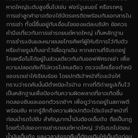
หาดใหญ่ระดับสูงขึ้นไปเช่น ฟอร์จูนเนอร์ หรือรถหรู
การเช่าลูกค้าอาจต้องใช้บัตรเครดิตพร้อมกับเอกสารใน
การเช่า ทั้งนี้ขึ้นอยู่กับเงื่อนไขของแต่ละบริษัท ข้อควร
คำนึงเกี่ยวกับการเช่ารถยนต์หาดใหญ่ เก็บหลักฐาน
การชำระเงินและหมายเลขโทรศัพท์ผู้ให้บริการไว้กับตัว
หรือถ่ายรูปเก็บเอาไว้เผื่อฉุกเฉิน หากสถานที่รับรถอยู่
ไกลหรือไม่ได้อยู่ในส่วนเดียวกันกับออฟฟิศรถเช่า เพื่อ
ความปลอดภัยก็ไม่ควรไปคนเดียว ตรวจเช็คเรื่องตำหนิ
ของรถเช่าให้เรียบร้อย โดยปกติเจ้าหน้าที่จะแจ้งให้
ทราบว่ารถคันนั้นมีตำหนิอะไรบ้าง ทางที่ดีถ่ายรูปเก็บไว้
เป็นหลักฐานเพื่อป้องกันความผิดพลาดที่อาจเกิดขึ้น
ทดลองขับและออกตัวรถช้าๆ เพื่อดูว่ารถอยู่ในสภาพดี
พร้อมขับ หากรู้สึกถึงความผิดปกติจะได้แจ้งเจ้าหน้าที่
ก่อนนำรถไปขับ สำคัญมากน้ำมันต้องเต็มถัง ถือเป็นกฏ
โดยทั่วไปของการเช่ารถยนต์หาดใหญ่ ว่ารับรถไปตอน
น้ำมันเต็มถัง และเวลาส่งรถคืนก็ต้องเติมให้เต็มถังก่อน