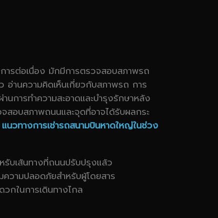
ะให้บริการต่อเนื่อง มักมีการตรวจสอบสภาพรถ
ว อ่านความคิดเห็นเกี่ยวกับสภาพรถ การ
ผ่านการทำความสะอาดและบำรุงรักษาหลัง
ตรวจสอบสภาพถนนและจุดที่อาจได้รับผลกระ
ม
แนวทางการเช่ารถสนามบินหาดใหญ่ในช่วง
รับเส้นทางที่ถนนปรับปรุงแล้ว
เพิ่มความปลอดภัยสำหรับผู้โดยสาร
สะดวกในการเดินทางไกล