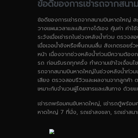
ข้อดีของการเช่ารถจากสนา
ข้อดีของการเช่ารถจากสนามบินหาดใหญ่ สะด
วางแผนเวลาและเส้นทางได้เอง คุ้มค่า ค่า
ระวังเมื่อเช่ารถในช่วงหลังน้ำท่วม ตรว
เมื่อเจอน้ำขังหรือพื้นถนนลื่น สังเกตรอยร
หน้า เนื่องจากช่วงหลังน้ำท่วมมีความต้อ
รถ ก่อนรับรถทุกครั้ง ทำความเข้าใจเงื่อน
รถจากสนามบินหาดใหญ่ในช่วงหลังน้ำท่วมเป็
เสียง ตรวจสอบรีวิวและผลงานจากลูกค้า 
เหมาะกับจำนวนผู้โดยสารและเส้นทาง ด้วยแ
เช่ารถพร้อมคนขับหาดใหญ่, เช่ารถตู้พร้อม
หาดใหญ่ 7 ที่นั่ง, รถเช่าสงขลา, รถเช่าสน