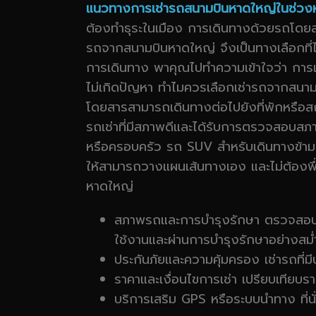
แนวทางการเช่ารถสนามบินหาดใหญ่ในช่วงห
ต้องทำธุระในเมือง การเดินทางด้วยรถโดยส
รถจากสนามบินหาดใหญ่ จึงเป็นทางเลือกที่
การเดินทาง พาคุณไปทำความเข้าใจว่า การเ
ไม่เกิดปัญหา ทำไมควรเลือกเช่ารถจากสนามบ
โดยสารสามารถเดินทางต่อไปยังที่พักหรือสถ
รถเช่าที่มีสภาพดีและได้รับการตรวจสอบสภ
หรือครอบครัว รถ SUV สำหรับเดินทางข้ามถนน
ให้สามารถวางแผนเส้นทางเอง และไม่ต้องพึ
หาดใหญ่
สภาพรถและการบำรุงรักษา ตรวจสอบเค
ใช้งานและผ่านการบำรุงรักษาอย่างสม
ประกันภัยและความคุ้มครอง เช่ารถที่มี
ราคาและเงื่อนไขการเช่า เปรียบเทียบ
บริการเสริม GPS หรือระบบนำทาง ที่นั