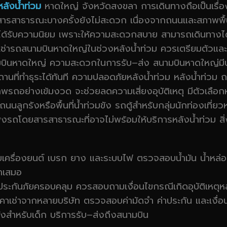
ลังน้ำท่วม
หาดใหญ่ จังหวัดสงขลา การเดินทางถือเป็นเรื่องสำ
ารสาธารณะบางครั้งยังไม่สะดวก เนื่องจากถนนและสภาพพื้น
ได้รับความนิยม เพราะให้ความสะดวกสบาย สามารถเดินทางได
ช่ารถสนามบินหาดใหญ่ในช่วงหลังน้ำท่วม ควรเตรียมตัวและเล
ินหาดใหญ่ ความสะดวกในการรับ–ส่ง สนามบินหาดใหญ่มีบริการ
านที่ทำธุระได้ทันที ความปลอดภัยหลังน้ำท่วม หลังน้ำท่วม
าพรถอย่างเข้มงวด จะช่วยลดความเสี่ยงอุบัติเหตุ มีตัวเลื
ลูกรังหรือพื้นที่น้ำท่วมขัง รถตู้สำหรับกลุ่มนักท่องเที่ยว
่งรถโดยสารสาธารณะที่อาจไม่พร้อมให้บริการหลังน้ำท่วม ส
รื่องยนต์ เบรก ยาง และระบบไฟ ตรวจสอบน้ำมัน น้ำหล่อ
่ำเสมอ
ประกันภัยครอบคลุม ควรสอบถามเงื่อนไขกรณีเกิดอุบัติเหตุหลั
ราคาเช่าจากหลายบริษัท ตรวจสอบค่ามัดจำ ค่าประกัน และเงื่
่งสำหรับเด็ก บริการรับ–ส่งถึงสนามบิน