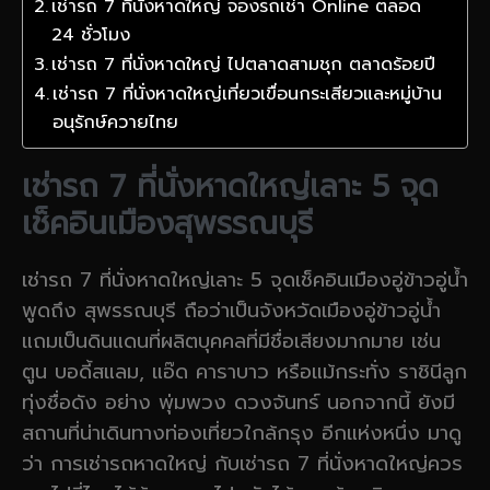
เช่ารถ 7 ที่นั่งหาดใหญ่ จองรถเช่า Online ตลอด
24 ชั่วโมง
เช่ารถ 7 ที่นั่งหาดใหญ่ ไปตลาดสามชุก ตลาดร้อยปี
เช่ารถ 7 ที่นั่งหาดใหญ่เที่ยวเขื่อนกระเสียวและหมู่บ้าน
อนุรักษ์ควายไทย
เช่ารถ 7 ที่นั่งหาดใหญ่เลาะ 5 จุด
เช็คอินเมืองสุพรรณบุรี
เช่ารถ 7 ที่นั่งหาดใหญ่เลาะ 5 จุดเช็คอินเมืองอู่ข้าวอู่น้ำ
พูดถึง สุพรรณบุรี ถือว่าเป็นจังหวัดเมืองอู่ข้าวอู่น้ำ
แถมเป็นดินแดนที่ผลิตบุคคลที่มีชื่อเสียงมากมาย เช่น
ตูน บอดี้สแลม, แอ๊ด คาราบาว หรือแม้กระทั่ง ราชินีลูก
ทุ่งชื่อดัง อย่าง พุ่มพวง ดวงจันทร์ นอกจากนี้ ยังมี
สถานที่น่าเดินทางท่องเที่ยวใกล้กรุง อีกแห่งหนึ่ง มาดู
ว่า การเช่ารถหาดใหญ่ กับเช่ารถ 7 ที่นั่งหาดใหญ่ควร