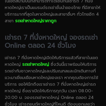
ในเขตสนามบินก็สามารถทำได้เช่นกันเช่ารถ 7 ที่นั่ง
หาดใหญ่เราเป็นแบรนด์รถเช่าชั้นนำของไทย ที่มีสาขาให้
บริการมากที่สุดในหาดใหญ่และสาขาอื่นๆ ทั่วไทยอีก 4
สาขา
รถเช่าหาดใหญ่ราคาถูก
เช่ารถ 7 ที่นั่งหาดใหญ่ จองรถเช่า
Online ตลอด 24 ชั่วโมง
เช่ารถ 7 ที่นั่งหาดใหญ่เปิดให้บริการแล้วที่สาขาในเขต
หาดใหญ่
รถเช่าหาดใหญ่
ซึ่งวันนี้เราพร้อมให้บริการ
รถเช่ากับชาวหาดใหญ่และปริมณฑลและนักเดินทางที่
แวะมาเยี่ยมเยือนหาดใหญ่ของเรา หากคุณต้องการใช้
บริการ ขอให้นึกถึงเราเช่ารถ 7 ที่นั่งหาดใหญ่เช่ารถ
หาดใหญ่ ซึ่งเราเปิดให้บริการทุกวัน เวลา 08.00-
20.00 น. จองรถเช่าหาดใหญ่ Online ตลอด 24
ชั่วโมง เช่ารถยนต์หาดใหญ่ที่ไหนดี ต้องบอกเลยว่า