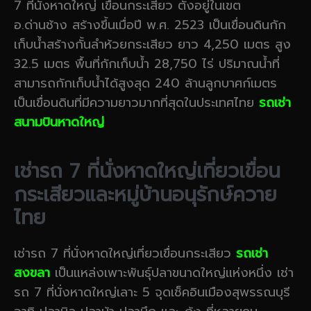
7 ที่นั่งหาดใหญ่ เขื่อนกระเสียว ตั้งอยู่ในเขต
อ.ด่านช้าง สร้างขึ้นเมื่อปี พ.ศ. 2523 เป็นเขื่อนดินกัก
เก็บน้ำสร้างกั้นลำห้วยกระเสียว ยาว 4,250 เมตร สูง
32.5 เมตร พื้นที่กักเก็บน้ำ 28,750 ไร่ ปริมาณน้ำที่
สามารถกักเก็บน้ำได้สูงสุด 240 ล้านลูกบาศก์เมตร
เป็นเขื่อนดินที่มีความยาวมากที่สุดในประเทศไทย
รถเช่า
สนามบินหาดใหญ่
เช่ารถ 7 ที่นั่งหาดใหญ่เที่ยวเขื่อน
กระเสียวและหมู่บ้านอนุรักษ์ควาย
ไทย
เช่ารถ 7 ที่นั่งหาดใหญ่เที่ยวเขื่อนกระเสียว
รถเช่า
สงขลา
เป็นแหล่งเพาะพันธุ์ปลาขนาดใหญ่แห่งหนึ่ง เช่า
รถ 7 ที่นั่งหาดใหญ่เลาะ 5 จุดเช็คอินเมืองสุพรรณบุรี