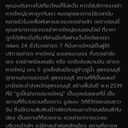
คุณจะเดินทางไปเที่ยวไหนก็ไม่หวั่น หากใช้บริการรถเช่า
หาดใหญ่ราคาถูกกับเรา หมดยุคของการใช้เวลานับ
หลายชั่วโมงเพื่อค้นหาและจองรถเช่าแล้ว เพราะตอนนี้
คุณสามารถจองรถเช่าหาดใหญ่แบบออนไลน์ ที่ราคา
ถูกได้เพียงไม่กี่นาทีผ่านมือถือผ่านเว็บไซต์ของเรา
ตลอด 24 ชั่วโมงเช่ารถ 7 ที่นั่งหาดใหญ่เป็นผู้ให้
บริการเช่ารถ หาดใหญ่ แบบครบวงจร ทั้งรถเช่าขับ
เอง รถเช่าพร้อมคนขับ หรือ รถรับส่งสนามบิน เช่ารถ
หาดใหญ่ เลาะ 5 จุดเช็คอินเมืองอู่ข้าวอู่น้ำ สุพรรณบุรี
อุทยานมังกรสวรรค์ สุพรรณบุรี สถานที่ที่เป็นแลนด์
มาร์คประจำจังหวัดสุพรรณบุรี สร้างขึ้นในปี พ.ศ.2539
ที่มี “รูปปั้นมังกรขนาดใหญ่” เป็นจุดเด่นของที่นี่ เป็น
สถานที่ที่รวบรวมเรื่องราว รูปแบบ วิถีชีวิตของชนชาว
จีน ซึ่งมีความสัมพันธ์ใกล้ชิดกับชนชาวไทยเสมือนพี่กับ
น้อง เป็นสถานที่ที่สวยงาม ควรค่าแก่การแวะชม
บริเวณใกล้ๆ จะมีศาลเจ้าพ่อหลักเมือง สถานที่เคารพ