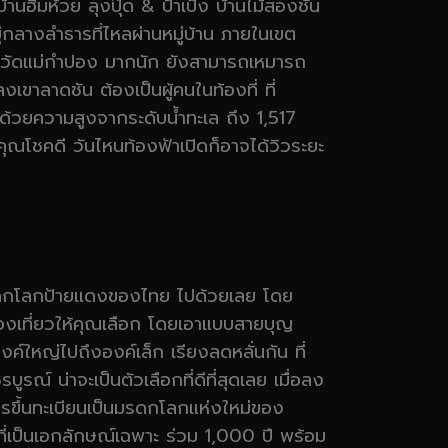
านฮิมห้วย ลุงปุ๊ด & ป้าเป็ง บ้านไม้สองชั้น
อยู่กลางลำธารที่ไหลผ่านหมู่บ้าน ภายในเขต
ากวัดแม่กำปอง มากนัก ยังสามารถเหมารถ
ขาลาดชัน ต้องเป็นผู้คนในท้องที่ ที่
 ด้วยความสูงจากระดับน้ำทะเล ถึง 1,517
กคุณโชคดี วันไหนท้องฟ้าเปิดก็อาจได้วิวระยะ
รดกโลกป้ายแดงของไทย ไปด้วยเลย โดย
่องเที่ยวให้คุณเลือก โดยเอาแบบสายบุญ
งค์ใหญ่ไปถึงองค์เล็ก เรียงลดหลั่นกัน ที่
รณ์ น่าจะเป็นตัวเลือกที่ดีที่สุดเลย เมื่อลง
ารขึ้นทะเบียนเป็นมรดกโลกแห่งใหม่ของ
ที่เป็นเอกลักษณ์เฉพาะ ร่วม 1,000 ปี พร้อม