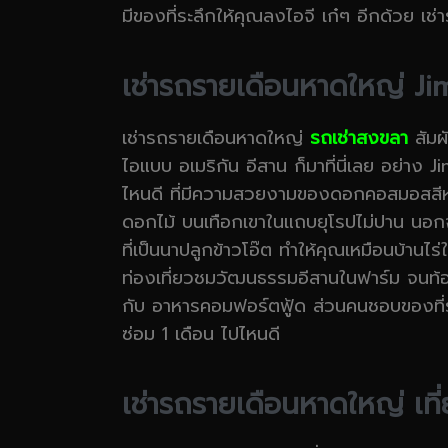
มีของที่ระลึกให้คุณลงไอจี เก๋ๆ อีกด้วย เช
เช่ารถรายเดือนหาดใหญ่ 
เช่ารถรายเดือนหาดใหญ่
รถเช่าสงขลา
สัมผ
ไอแบบ อเมริกัน อีสาน ก็มาที่นี่เลย อย่า
ไหนดี ที่มีความสวยงามของดอกคอสมอสสีหวาน
ดอกไม้ บนเทือกเขาในแถบยุโรปไม่ปาน นอกจา
ที่เป็นนาปลูกข้าวโอ๊ต ทำให้คุณเหมือนบ้านไร
ท่องเที่ยวชมวัฒนธรรมอีสานในฟาร์ม จนท้องร้
กับ อาหารคอมฟอร์ตฟู้ด ส่วนคนชอบของที่ระล
ซ่อม 1 เดือน ไปไหนดี
เช่ารถรายเดือนหาดใหญ่ เท