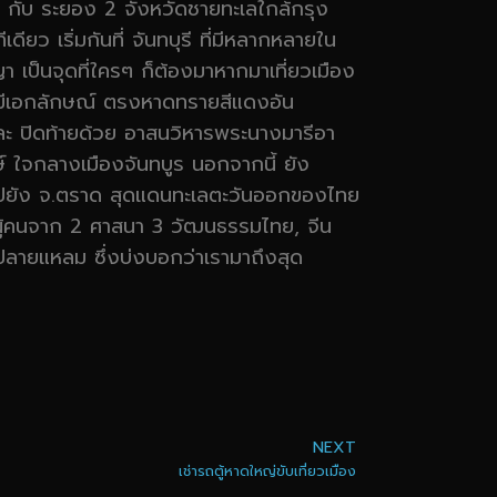
 กับ ระยอง 2 จังหวัดชายทะเลใกล้กรุง
เดียว เริ่มกันที่ จันทบุรี ที่มีหลากหลายใน
 เป็นจุดที่ใครๆ ก็ต้องมาหากมาเที่ยวเมือง
ี่มีเอกลักษณ์ ตรงหาดทรายสีแดงอัน
ละ ปิดท้ายด้วย อาสนวิหารพระนางมารีอา
กษ์ ใจกลางเมืองจันทบูร นอกจากนี้ ยัง
ทางไปยัง จ.ตราด สุดแดนทะเลตะวันออกของไทย
ของผู้คนจาก 2 ศาสนา 3 วัฒนธรรมไทย, จีน
ปลายแหลม ซึ่งบ่งบอกว่าเรามาถึงสุด
NEXT
เช่ารถตู้หาดใหญ่ขับเที่ยวเมือง