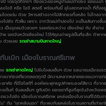
ั้งปี โดยจุดที่ใครๆ ต้องแวะของหมู่บ้านแม่กำปอง ขอแนะนำ บ้
ูปลงไอจี หรือ ไอจี สตอรี่ พร้อมกันนี้ อุโบสถกลางน้ำ ที่ตั้ง
มโดดเด่น ด้วย วิหารสร้างจากไม้สักทองทั้งหลัง ไม่ไกลจ
ยัง กิ่วฝิ่น เพราะ จากวัดแม่กำปองไป จะเป็นเส้นทางขึ้นลงเ
ล่าว เป็นจุดชมวิวสวยๆ รอยต่อระหว่าง เชียงใหม่ กับ ลำปาง
้าย เขตจังหวัดเชียงใหม่ ไว้ให้คุณถ่ายรูปเป็นที่ระลึก ถ้าหา
ราย ด้วยเลย
รถเช่าสนามบินหาดใหญ่
ภูทับเบิก เมืองโบราณศรีเทพ
เลย
รถเช่าหาดใหญ่
ไปรับไอลมเย็นๆ ด้วย และมาชมเมืองม
เดินทางมาท่องเที่ยวตลอดทุกปี มีความหลากหลายของแนวการท
เขาค้อ ที่มีไฮไลท์ที่ องค์พระพุทธรูปห้าพระองค์สีขาว ที่จากอ
๊นท์ รับลมเย็นๆ ภูทับเบิก ยอดเขาที่สูงที่สุดในจังหวัดเพชรบู
รถแวะไปยัง เมืองโบราณศรีเทพ แหล่งเมืองโบราณที่ได้รับก
ใน” กับ “เขาคลังนอก” ที่จะพบกับแหล่งโบราณสถานที่เก่าแก่