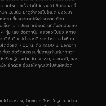
จตอนไหน จะเร็วช้าก็ไม่ทราบได้ ซึ่งในเวลานี้
ลานานๆ แบบนั้น มาดูว่าควรไปไหนดี ซึ่งจะมา
งคาน ที่แรกอยากให้เช่ารถรายเดือน
เย็นๆ จากประเทศเพื่อนบ้านที่ตั้งอีกฝั่งของ
ึง 4 ทุ่ม เลย ต่อจากนั้น ลองแวะไปยัง สกาย
ได้เห็นวิวแม่น้ำสองสี ระหว่าง แม่น้ำเหือง
มได้ตั้งแต่ 7.00 น. ถึง 18.00 น. นอกจาก
ี่ยวเชิงวัฒนธรรมที่มีอายุเก่าแก่มากกว่า
่งเรียนรู้ทางด้านวัฒนธรรม, ประเพณี, และ
ดมือ อีกด้วย ซึ่งรอให้คุณเข้าไปสัมผัสชีวิต
บ้านแม่กำปอง หมู่บ้านขนาดเล็กๆ ในรูปแบบท่อง