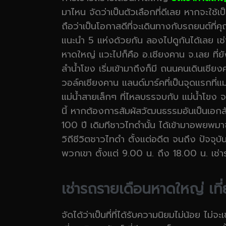
มาไหน จัดว่าเป็นตัวเลือกที่ดีเลย หากจะใช้เ
ถือว่าเป็นโอกาสดีที่จะเดินทางกับรถยนต์ที่คุ
แนะนำ 5 แห่งด้วยกัน ลองไปดูกันได้เลย เ
หาดใหญ่ แวะไปก็คือ อ.เชียงคาน จ.เลย ที่ยัง
ลำน้ำโขง เริ่มเข้ามาถึงก็มี ถนนคนเดินเชีย
วอล์คเชียงคาน แลนด์มาร์คที่เป็นจุดแรกที่แ
แม่น้ำสายเล็กๆ ที่ไหลบรรจบกับ แม่น้ำโข
นี้ หากต้องการสัมผัสวัฒนธรรมอันเป็นเอกลั
100 ปี เดิมทีชาวไทดำนั้น ได้เข้ามาอพยพ
วิถีชีวิตชาวไทดำ ตั้งแต่อดีต จนถึง ปัจจุบัน 
พวกเขา ตั้งแต่ 9.00 น. ถึง 18.00 น. เช่
เช่ารถรายเดือนหาดใหญ่ เที่
จัดได้ว่าเป็นที่ที่ได้รับความนิยมไม่น้อย ไ