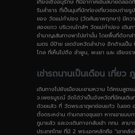
เที่ยงเชิงอนุรักษ์ ที่มีอากาศเย็นสบายตลอดท
ริมลำธาร ที่เป็นมุมที่นักท่องเที่ยวชอบถ่ายร
ของ วัดแม่กำปอง (วัดคันธาพฤกษา) มีควา
สองแถว บริเวณใกล้ๆ วัดแม่กำปอง เดินทางไป
ชำนาญเส้นทางพาไปเท่านั้น โดยพื้นที่ดังก
เมตร มีป้าย เขตจังหวัดลำปาง อีกด้านเป็น ป
ไกล ที่เห็นไปถึง ลำพูน, พะเยา และ เชียง
เช่ารถนานเป็นเดือน เที่ยว 
เดินทางไปยังเมืองมะขามหวาน ได้ครบสูตร
จ.เพชรบูรณ์ จัดได้ว่าเป็นจังหวัดที่มีคน
ด้วยแล้ว ที่ วัดพระธาตุผาซ่อนแก้ว ในเขต อ.
ตั้งตระหง่าน ท่ามกลางขุนเขา หากเอาแบบกางเต
ภูมาแล้ว และจะเดินทางกลับเข้า กทม. สามา
ประเทศไทย ที่มี 2 พระเอกหลักคือ “เขาคลัง