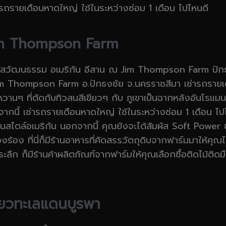
่ารถรายเดือนหาดใหญ่ ใช้ในระหว่างซ่อม 1 เดือน ไปไหนดี
Jim Thompson Farm
ัสวัฒนธรรม อเมริกัน อีสาน ณ Jim Thompson Farm ปักธง
ง Jim Thompson Farm อ.ปักธงชัย จ.นครราชสีมา เช่ารถรายเ
ๆ ที่ตัดกับทิวสนสีเขียวๆ กับ ภูเขาเป็นฉากหลังอันโรแมนติ
กนี้ เช่ารถรายเดือนหาดใหญ่ ใช้ในระหว่างซ่อม 1 เดือน ไปไ
่ในสไตล์อเมริกัน นอกจากนี้ คุณยังจะได้สัมผัส Soft Power ข
อง ที่นี่ก็มีร้านอาหารที่คัดสรรวัตถุดิบจากฟาร์มมาให้คุณได
ึก ก็มีร้านค้าผลิตภัณฑ์จากฟาร์มให้คุณเลือกซื้อติดไม้ติด
ี่ยวทะเลแดนบูรพา