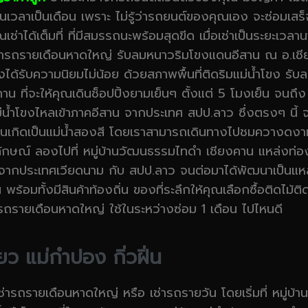
ป็นเวลาเป็นเดือน เพราะ ไม่รู้ว่ารถยนต์ของคุณเอง จะซ่อมเสร็
ณเช่าได้เต็มที่ ที่มีสมรรถนะพร้อมสุดขีด เมื่อเช่าเป็นระยะเว
ช่ารถรายเดือนหาดใหญ่ รับลมหนาวริมโขงแดนอีสาน ณ อ.เชีย
ได้รับความนิยมไม่น้อย ด้วยสภาพพื้นที่ติดริมแม่น้ำโขง รับลม
งคาน ที่จะให้คุณเดินช็อปปิ้งยามเย็นๆ ตั้งแต่ 5 โมงเย็น จนถ
ม่น้ำโขงไหลเข้าภาคอีสาน จากประเทศ สปป.ลาว ซึ่งตรงๆ นี้ จะ
ง จนเกิดเป็นแม่น้ำสองสี โดยเราสามารถเดินทางไปชมควางดงา
กษณ์ ลองไปที่ หมู่บ้านวัฒนธรรมไทดำ เชียงคาน แหล่งท่องเท
มาจากประเทศเวียดนาม กับ สปป.ลาว จนต่อมาได้พัฒนาเป็นแหล
พร้อมทั้งมีสินค้าท้องถิ่น ของที่ระลึกให้คุณเลือกซื้อติดไม้ติ
ารถรายเดือนหาดใหญ่ ใช้ในระหว่างซ่อม 1 เดือน ไปไหนดี
ยว แม่กำปอง กิ่วฝิ่น
ม่จะเช่ารถรายเดือนหาดใหญ่ หรือ เช่ารถรายวัน โดยเริ่มที่ หมู่