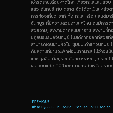
เช่ารถรายเดือนหาดใหญ่เที่ยวทะเลแสนสงบ 
แล้ว จันทบุรี กับ ตราด จัดได้ว่าเป็นแหล่งตาก
การท่องเที่ยว อาทิ ทั้ง ทะเล หรือ แลนด์ม
จันทบูร ที่มีความสวยงามแค่ไหน จนมีการถ่
สวยงาม, สะพานตากสินมหาราช สะพานที่ทอดข
ปฏิสนธินิรมลจันทบุรี โบสถ์คาทอลิกที่สวยที
สามารถเดินข้ามฝั่งไป ชุมชนเก่าแก่จันทบู
ก็มีสถานที่น่าแวะพักผ่อนมากมาย ไม่ว่าจะเป
และ มุสลิม ที่อยู่ร่วมกันอย่างสงบสุข รว
เขตแดนแล้ว ที่มีป้ายเก๋ไก๋ของจังหวัดตราดตั
PREVIOUS
เช่ารถ Hyundai H1 หาดใหญ่ เช่ารถหาดใหญ่ชมมรดกโลก