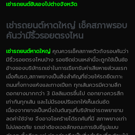
เช่ารถยนต์ขับเองไปต่างจังหวัด
เช่ารถยนต์หาดใหญ่ เช็คสภาพรอบ
คันว่ามีริ้วรอยตรงไหน
เช่ารถยนต์หาดใหญ่
คุณควรเช็คสภาพตัวถังรอบคันว่า
มีริ้วรอยตรงไหนบ้าง รอยขีดข่วนเหล่านี้จะถูกใช้เป็นข้อ
อ้างของบริษัทรถเช่าในการเรียกรับค่าเสียหายส่วนแรก
เมื่อคืนรถ,สภาพยางเป็นสิ่งสำคัญที่ช่วยให้รถยึดเกาะ
ถนนทั้งทางแห้งและทางเปียก ทุกเส้นควรมีความลึก
ดอกยางมากกว่า 3 มิลลิเมตรขึ้นไป ดอกยางควรสึก
เท่ากันทุกเส้น และไม่มีรอยปริแตกให้เห็นเด่นชัด
เนื่องจากยางเป็นหนึ่งในต้นทุนที่บริษัทเช่ารถพยายาม
ลดค่าใช้จ่าย จึงอาจโชคร้ายได้รถคันที่มี สภาพยางเก่า
ไม่ปลอดภัย รถเช่าต้องเจอลักษณะการขับขี่รูปแบบ