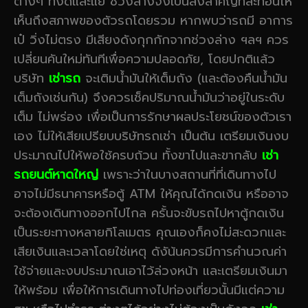
ต่างๆ ทั้งดีและแย่ ช่วงล่างจึงเป็นสิ่งสำคัญที่สะท้อนให้
เห็นถึงสภาพของตัวรถโดยรวม หากพบว่ารถมี อาการ
เป๋ วิ่งไม่ตรง มีเสียงดังกุกกักจากช่วงล่าง ฯลฯ ควร
เปลี่ยนคันใหม่ทันทีเพื่อความปลอดภัย, โดยปกติแล้ว
บริษัท
เช่ารถ
จะเติมน้ำมันให้เต็มถัง (และต้องคืนน้ำมัน
เต็มถังเช่นกัน) จึงควรเช็คปริมาณน้ำมันว่าอยู่ในระดับ
เต็ม ไม่พร่อง เพื่อเป็นการรักษาผลประโยชน์ของตัวเรา
เอง ไม่ให้เสียเปรียบบริษัทรถเช่า เป็นต้น เตรียมเงินงบ
ประมาณไปให้พอใช้ครบถ้วน ทั้งขาไปและขากลับ
เช่า
รถยนต์หาดใหญ่
เพราะว่าในบางสถานที่ที่เดินทางไป
อาจไม่มีธนาคารหรือตู้ ATM ให้คุณได้กดเงิน หรืออาจ
จะต้องเดินทางออกไปไกล ครั้นจะขับรถไปหาตู้กดเงิน
เป็นระยะทางหลายกิโลเมตร คุณเองก็คงไม่สะดวกและ
เสียเงินและเวลาโดยใช่เหตุ ดังัน้นควรมีการคำนวณค่า
ใช้จ่ายและงบประมาณเอาไว้ล่วงหน้า และเตรียมเงินมา
ให้พร้อม เพื่อให้การเดินทางไปท่องเที่ยวนั้นมีแต่ความ