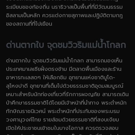
ระเบียบของท้องถิ่น นราธิวาสเป็นพื้นที่ที่มีวัฒนธรรม
อิสลามเป็นหลัก ควรแต่งกายสุภาพและปฏิบัติตามกฎ
ของสถานที่ที่ไปเยือน
ด่านตากใบ จุดชมวิวริมแม่น้ำโกลก
ด่านตากใบ จุดชมวิวริมแม่น้ำโกลก สามารถมองเห็น
ประเทศมาเลเซียฝั่งตรงข้าม มีตลาดพื้นเมืองและร้าน
อาหารทะเลสดๆ ให้เลือกชิม อุทยานแห่งชาติบูโด-
สุไหงปาดี อุทยานที่เต็มไปด้วยธรรมชาติอุดมสมบูรณ์
เหมาะสำหรับนักท่องเที่ยวที่รักการผจญภัย สามารถเดิน
ป่าศึกษาธรรมชาติได้โดยมีเจ้าหน้าที่นำทาง พระตำหนัก
ทักษิณราชนิเวศน์ พระตำหนักที่ประทับของพระบรม
วงศานุวงศ์ไทย รายล้อมด้วยธรรมชาติที่สงบเงียบ
เปิดให้ประชาชนเข้าชมในบางโอกาส ควรตรวจสอบ