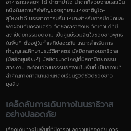
อาหารทะเลสดๆ ได้ น้ำตกปาโจ น้ำตกที่สวยงามและเป็น
หนึ่งในสถานที่สำคัญของอุทยานแห่งชาติบูโด-
สุไหงปาดี บรรยากาศร่มรื่น เหมาะสำหรับการปิกนิกและ
พักผ่อนกับครอบครัว วัดชลธาราสิงเห วัดเก่าแก่ที่มี
สถาปัตยกรรมงดงาม เป็นศูนย์รวมจิตใจของชาวพุทธ
ในพื้นที่ ตั้งอยู่ในทำเลที่ปลอดภัย เหมาะสำหรับการ
ทำบุญและศึกษาประวัติศาสตร์ มัสยิดกลางนราธิวาส
(มัสยิดยุมอียะห์) มัสยิดขนาดใหญ่ที่มีสถาปัตยกรรม
สวยงาม สะท้อนวัฒนธรรมอิสลามในพื้นที่ เป็นสถานที่
สำคัญทางศาสนาและแหล่งเรียนรู้วิถีชีวิตของชาว
มุสลิม
เคล็ดลับการเดินทางในนราธิวาส
อย่างปลอดภัย
เลือกเดินทางในพื้นที่ที่มีการดูแลความปลอดภัย ควร