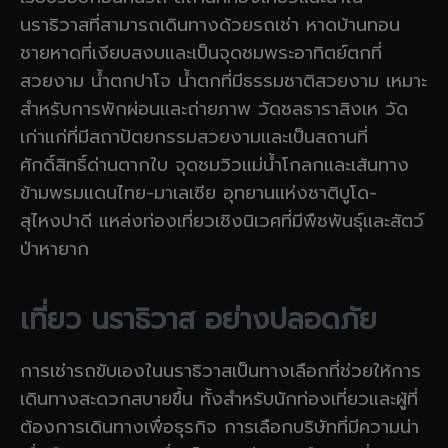
นราธิวาสที่สามารถเดินทางด้วยรถเช่า หาดบ้านทอน
ชายหาดที่เงียบสงบและเป็นจุดชมพระอาทิตย์ตกที่
สวยงาม น้ำตกปาโจ น้ำตกที่มีธรรมชาติสวยงาม เหมาะ
สำหรับการพักผ่อนและถ่ายภาพ วัดชลธาราสิงเห วัด
เก่าแก่ที่มีสถาปัตยกรรมสวยงามและเป็นสถานที่
ศักดิ์สิทธิ์ด่านตากใบ จุดชมวิวแม่น้ำโกลกและเส้นทาง
ข้ามพรมแดนไทย-มาเลเซีย อุทยานแห่งชาติบูโด-
สุไหงปาดี แหล่งท่องเที่ยวเชิงนิเวศที่มีพืชพันธุ์และสัตว์
ป่าหายาก
เที่ยว นราธิวาส อย่างปลอดภัย
การเช่ารถขับเองในนราธิวาสเป็นทางเลือกที่ช่วยให้การ
เดินทางสะดวกสบายขึ้น ทั้งสำหรับนักท่องเที่ยวและผู้ที่
ต้องการเดินทางเพื่อธุรกิจ การเลือกบริษัทที่มีความน่า