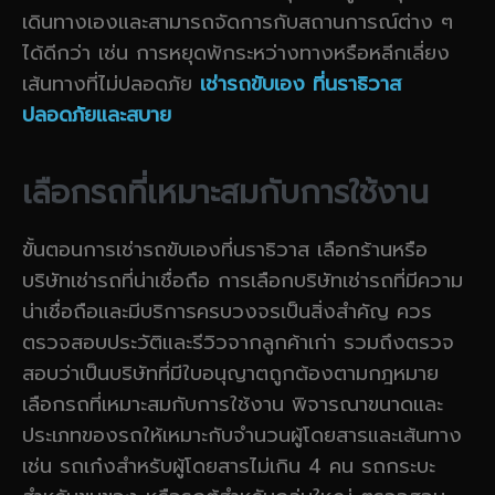
เดินทางเองและสามารถจัดการกับสถานการณ์ต่าง ๆ
ได้ดีกว่า เช่น การหยุดพักระหว่างทางหรือหลีกเลี่ยง
เส้นทางที่ไม่ปลอดภัย
เช่ารถขับเอง ที่นราธิวาส
ปลอดภัยและสบาย
เลือกรถที่เหมาะสมกับการใช้งาน
ขั้นตอนการเช่ารถขับเองที่นราธิวาส เลือกร้านหรือ
บริษัทเช่ารถที่น่าเชื่อถือ การเลือกบริษัทเช่ารถที่มีความ
น่าเชื่อถือและมีบริการครบวงจรเป็นสิ่งสำคัญ ควร
ตรวจสอบประวัติและรีวิวจากลูกค้าเก่า รวมถึงตรวจ
สอบว่าเป็นบริษัทที่มีใบอนุญาตถูกต้องตามกฎหมาย
เลือกรถที่เหมาะสมกับการใช้งาน พิจารณาขนาดและ
ประเภทของรถให้เหมาะกับจำนวนผู้โดยสารและเส้นทาง
เช่น รถเก๋งสำหรับผู้โดยสารไม่เกิน 4 คน รถกระบะ