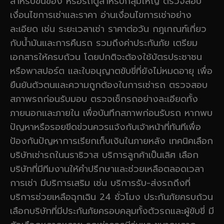
สำหรับขนของ หรือรถตู้สำหรับกลุ่มใหญ่ ตรวจสอบ
เงื่อนไขการเช่าและราคา อ่านเงื่อนไขการเช่าอย่าง
ละเอียด เช่น ระยะเวลาเช่า ราคาต่อวัน กฎเกณฑ์เกี่ยว
กับน้ำมันและการคืนรถ รวมถึงค่าประกันภัย เตรียม
เอกสารให้ครบถ้วน โดยปกติจะต้องใช้บัตรประชาชน
หรือพาสปอร์ต และใบอนุญาตขับขี่ที่ยังไม่หมดอายุ เพื่อ
ยืนยันตัวตนและความถูกต้องในการเช่ารถ ตรวจสอบ
สภาพรถก่อนรับมอบ ตรวจเช็กรถอย่างละเอียดทั้ง
ภายนอกและภายใน เพื่อบันทึกสภาพก่อนรับรถ หากพบ
ปัญหาหรือรอยขีดข่วนควรแจ้งกับเจ้าหน้าที่ทันทีเพื่อ
ป้องกันปัญหาการเรียกเก็บเงินในภายหลัง เทคนิคเลือก
บริษัทเช่ารถในนราธิวาส บริการลูกค้าเป็นเลิศ เลือก
บริษัทที่มีทีมงานให้คำปรึกษาและช่วยเหลือตลอดเวลา
การเช่า มีบริการเสริม เช่น บริการรับ-ส่งรถถึงที่
บริการช่วยเหลือฉุกเฉิน 24 ชั่วโมง ประกันภัยครบถ้วน
เลือกบริษัทที่มีประกันภัยครอบคลุมทั้งตัวรถและผู้ขับขี่ มี