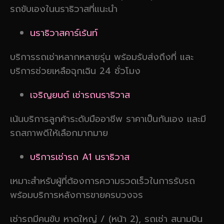
รถขับเองในนราธิวาสที่แนะนำ
นราธิวาสคาร์เร้นท์
บริการรถเช่าหลากหลายรุ่น พร้อมรับส่งถึงที่ และ
บริการช่วยเหลือฉุกเฉิน 24 ชั่วโมง
เจริญยนต์ เช่ารถนราธิวาส
เน้นบริการลูกค้าระดับมืออาชีพ ราคาเป็นกันเอง และมี
รถสภาพดีให้เลือกมากมาย
บริการเช่ารถ A1 นราธิวาส
เหมาะสำหรับผู้ที่ต้องการความรวดเร็วในการรับรถ
พร้อมบริการหลังการขายครบวงจร
เช่ารถมีคนขับ หาดใหญ่ / (หน้า 2), รถเช่า สนามบิน