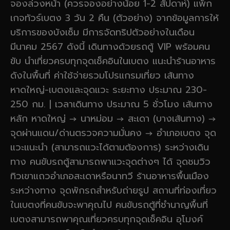
จองล่วงหน้า (ควรจองอย่างน้อย 1-2 สัปดาห์) แพ็ก
เกจทัวร์เบตง 3 วัน 2 คืน (ตัวอย่าง) จากข้อมูลการให้
บริการของบังเซ็ม มีการจัดทริปตัวอย่างในเดือน
มีนาคม 2567 ดังนี้ เดินทางด้วยรถตู้ VIP พร้อมคน
ขับ นำเที่ยวครบทุกจุดเช็คอินในเบตง แนะนำร้านอาหาร
ดังในพื้นที่ ค่าใช้จ่ายรวมโปรแกรมเที่ยว เส้นทาง
หาดใหญ่-เบตงและจุดแวะ ระยะทาง ประมาณ 230-
250 กม. | เวลาเดินทาง ประมาณ 5 ชั่วโมง เส้นทาง
หลัก หาดใหญ่ → นาหม่อม → สะเดา (บางเส้นทาง) →
จุดผ่านแดน/ด่านตรวจความมั่นคง → อำเภอเบตง จุด
แวะแนะนำ (สามารถแวะได้ตามต้องการ) ระหว่างเดิน
ทาง คนขับรถตู้สามารถพาแวะจุดต่างๆ ได้ จุดชมวิว
ทิวเขาแถวอำเภอสะเดาหรือนาทวี ร้านอาหารพื้นเมือง
ระหว่างทาง จุดพักรถสำหรับถ่ายรูป สถานที่ท่องเที่ยว
ในเบตงที่คนขับจะพาคุณไป คนขับรถตู้ที่ชำนาญพื้นที่
เบตงสามารถพาคุณเที่ยวครบทุกจุดเช็คอิน อุโมงค์