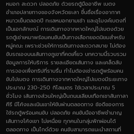
หมอก สะดวก ปลอดภัย ด้วยรถตู้มืออาชีพ เบตง
อำเภอปลายทางของจังหวัดยะลา ขึ้นชื่อเรื่องอากาศ
หนาวเย็นตลอดปี ทะเลหมอกยามเช้า และอุโมงค์เบตงที่
เป็นเอกลักษณ์ การเดินทางจากหาดใหญ่ไปเบตงด้วย
รถตู้เช่าเหมาพร้อมคนขับเป็นทางเลือกยอดนิยมสำหรับ
หมู่คณะ เพราะช่วยให้การเดินทางสะดวกสบาย ไม่ต้อง
ขับรถเองบนเส้นทางภูเขาที่คดเคี้ยว บทความนี้รวบรวม
ข้อมูลการให้บริการ รายละเอียดเส้นทาง และเคล็ดลับ
การจองเพื่อทริปที่ราบรื่น ทำไมต้องเช่ารถตู้พร้อมคน
ขับไปเบตง การเดินทางจากหาดใหญ่ไปเบตงมีระยะทาง
ประมาณ 230-250 กิโลเมตร ใช้เวลาประมาณ 5
ชั่วโมง เส้นทางส่วนใหญ่เป็นถนนเลียบเทือกเขาสันกาลา
คีรี มีโค้งและเนินเขาให้ขับผ่านตลอดทาง ข้อดีของการ
ใช้รถตู้พร้อมคนขับ ปลอดภัย คนขับมืออาชีพชำนาญ
เส้นทางโค้งเขา ไม่เหนื่อย ทุกคนในกลุ่มพักผ่อนได้
ตลอดทาง เป็นไกด์ด้วย คนขับสามารถแนะนำสถานที่