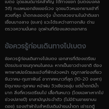
เบตง จุดแลนด์มาร์คสำคัญ ใต้ทางแยก (เบตงมงคล
วิถี) ทะเลหมอกอัยเยอร์เวง จุดชมวิวหมอกยามเช้าที่
สวยที่สุด น้ำตกละอองรุ้ง น้ำตกสวยงามในป่าดิบเขา
เขื่อนบางลาง (ยะลา) แวะได้ระหว่างทางกลับ ด่าน
ตรวจความมั่นคง จุดผ่านที่ต้องแสดงเอกสาร
ข้อควรรู้ก่อนเดินทางไปเบตง
ข้อควรรู้ก่อนเดินทางไปเบตง เอกสารที่ต้องเตรียม
บัตรประชาชนทุกคนในคณะ หากเป็นชาวต่างชาติ ต้อง
พกพาสปอร์ตและแจ้งที่พักล่วงหน้า ฤดูกาลท่องเที่ยว
ธันวาคม-กุมภาพันธ์ อากาศหนาวที่สุด (10-20 องศา)
มิถุนายน-ตุลาคม หน้าฝน วิวเขียวชอุ่ม แต่น้ำตกมีน้ำ
มาก สิ่งที่ควรเตรียมไป เสื้อกันหนาว (โดยเฉพาะหากไป
ช่วงปลายปี) ยาสามัญประจำตัว (ไม่มีร้านขายยาบน
ดอย) รองเท้าผ้าใบสำหรับเดินป่าชมน้ำตก เช่ารถตู้