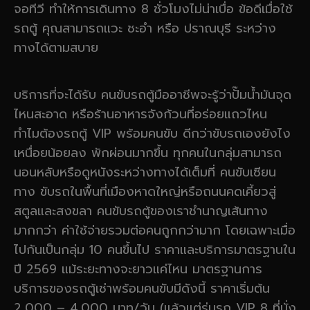
จอทีวี ทำให้การเดินทาง 8 ชั่วโมงไม่น่าเบื่อ ข้อดีเมื่อใช้
รถตู้ คุณสามารถแวะ ชะอำ หรือ ปราณบุรี ระหว่าง
ทางได้ตามสบาย
บริการที่จะได้รับ คนขับรถตู้มืออาชีพจะรู้ว่าปั๊มน้ำมันจุด
ไหนสะอาด หรือร้านอาหารจังก้วนที่อร่อยแถวไหน
ทำไมต้องรถตู้ VIP พร้อมคนขับ ดีกว่าขับรถเองยังไง
เหนื่อยน้อยลง พักผ่อนมากขึ้น ทุกคนในกลุ่มสามารถ
นอนหลับหรือดูหนังระหว่างทางได้เต็มที่ คนขับเซียน
ทาง ขับรถในพื้นที่เมืองหาดใหญ่หรือถนนคดเคี้ยวสู่
สตูลและสงขลา คนขับรถตู้ของเราชำนาญเส้นทาง
มากกว่า ค่าใช้จ่ายรวมต่อคนถูกกว่ามาก โดยเฉพาะเมื่อ
ไปกันเป็นกลุ่ม 10 คนขึ้นไป ราคาและบริการมาตรฐานใน
ปี 2569 แม้ระยะทางจะยาวแค่ไหน มาตรฐานการ
บริการของรถตู้เช่าพร้อมคนขับมีดังนี้ ราคาเริ่มต้น
2,000 – 4,000 บาท/วัน (แล้วแต่รุ่นรถ VIP 8 ที่นั่ง