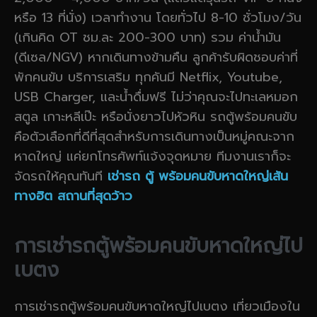
หรือ 13 ที่นั่ง) เวลาทำงาน โดยทั่วไป 8-10 ชั่วโมง/วัน
(เกินคิด OT ชม.ละ 200-300 บาท) รวม ค่าน้ำมัน
(ดีเซล/NGV) หากเดินทางข้ามคืน ลูกค้ารับผิดชอบค่าที่
พักคนขับ บริการเสริม ทุกคันมี Netflix, Youtube,
USB Charger, และน้ำดื่มฟรี ไม่ว่าคุณจะไปทะเลหมอก
สตูล เกาะหลีเป๊ะ หรือนั่งยาวไปหัวหิน รถตู้พร้อมคนขับ
คือตัวเลือกที่ดีที่สุดสำหรับการเดินทางเป็นหมู่คณะจาก
หาดใหญ่ แค่ยกโทรศัพท์แจ้งจุดหมาย ทีมงานเราก็จะ
จัดรถให้คุณทันที
เช่ารถ ตู้ พร้อมคนขับหาดใหญ่เส้น
ทางฮิต สถานที่สุดว้าว
การเช่ารถตู้พร้อมคนขับหาดใหญ่ไป
เบตง
การเช่ารถตู้พร้อมคนขับหาดใหญ่ไปเบตง เที่ยวเมืองใน