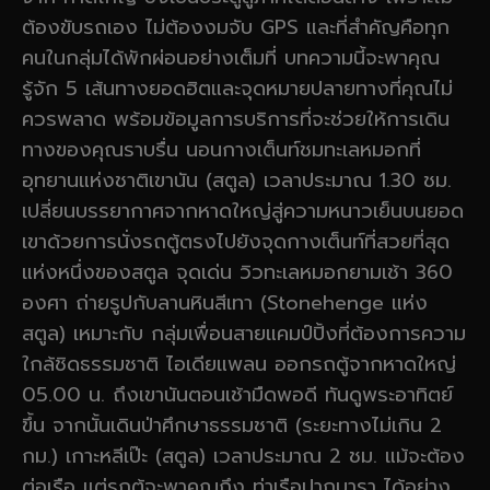
ต้องขับรถเอง ไม่ต้องงมจับ GPS และที่สำคัญคือทุก
คนในกลุ่มได้พักผ่อนอย่างเต็มที่ บทความนี้จะพาคุณ
รู้จัก 5 เส้นทางยอดฮิตและจุดหมายปลายทางที่คุณไม่
ควรพลาด พร้อมข้อมูลการบริการที่จะช่วยให้การเดิน
ทางของคุณราบรื่น นอนกางเต็นท์ชมทะเลหมอกที่
อุทยานแห่งชาติเขานัน (สตูล) เวลาประมาณ 1.30 ชม.
เปลี่ยนบรรยากาศจากหาดใหญ่สู่ความหนาวเย็นบนยอด
เขาด้วยการนั่งรถตู้ตรงไปยังจุดกางเต็นท์ที่สวยที่สุด
แห่งหนึ่งของสตูล จุดเด่น วิวทะเลหมอกยามเช้า 360
องศา ถ่ายรูปกับลานหินสีเทา (Stonehenge แห่ง
สตูล) เหมาะกับ กลุ่มเพื่อนสายแคมป์ปิ้งที่ต้องการความ
ใกล้ชิดธรรมชาติ ไอเดียแพลน ออกรถตู้จากหาดใหญ่
05.00 น. ถึงเขานันตอนเช้ามืดพอดี ทันดูพระอาทิตย์
ขึ้น จากนั้นเดินป่าศึกษาธรรมชาติ (ระยะทางไม่เกิน 2
กม.) เกาะหลีเป๊ะ (สตูล) เวลาประมาณ 2 ชม. แม้จะต้อง
ต่อเรือ แต่รถตู้จะพาคุณถึง ท่าเรือปากบารา ได้อย่าง