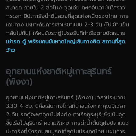
สบายๆ ภายใน 2 ชั่วโมง จุดเด่น ทะเลอันดามันใสราว
กระจก มีปะการังน้ำตื้นสวยที่สุดแห่งหนึ่งของไทย การ
เดินทาง เหมาะกับการเช่าเหมาแบบ 2-3 วัน (ไปเช้า เย็น
กลับไม่ทัน) ให้คนขับรถตู้ไปรอรับที่ท่าเรือตามนัดหมาย
เช่ารถ ตู้ พร้อมคนขับหาดใหญ่เส้นทางฮิต สถานที่สุด
ว้าว
อุทยานแห่งชาติหมู่เกาะสุรินทร์
(พังงา)
อุทยานแห่งชาติหมู่เกาะสุรินทร์ (พังงา) เวลาประมาณ
3.30 4 ชม. นี่คือเส้นทางไกลที่น่าสนใจหากคุณมีเวลา
2 คืน รถตู้จะพาคุณไปส่งถึง ท่าเรือคุระบุรี ซึ่งเป็นจุด
ขึ้นเรือไปสุรินทร์ ความพิเศษ การดำน้ำตื้นดูฝูงปลาแนว
ปะการังที่ยังอุดมสมบูรณ์ที่สุดในประเทศไทย แผนการ