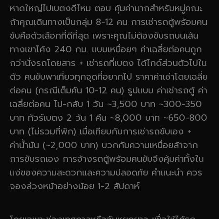
หาดใหญ่ไปเบตงดีไหม ตอบ คุ้มค่ามากสำหรับหมู่คณะ
ถ้าคุณเดินทางเป็นกลุ่ม 8-12 คน การเช่ารถตู้พร้อมคน
ขับคือตัวเลือกที่ดีที่สุด เพราะคุณไม่ต้องขับรถบนเส้น
ทางเขาโค้ง 240 กม. แบบเหนื่อยๆ ค่าเฉลี่ยต่อคนถูก
กว่านั่งรถโดยสาร + เช่ารถที่เบตง ได้ไกด์ส่วนตัวไปใน
ตัว คนขับพาเที่ยวทุกจุดที่อยากไป ราคาค่าเช่าโดยเฉลี่ย
ต่อคน (กรณีเต็มคัน 10-12 คน) รูปแบบ ค่าเช่ารถตู้ ค่า
เฉลี่ยต่อคน ไป-กลับ 1 วัน ~3,500 บาท ~300-350
บาท ทัวร์เบตง 2 วัน 1 คืน ~8,000 บาท ~650-800
บาท (ไม่รวมที่พัก) เมื่อเทียบกับการเช่ารถขับเอง +
ค่าน้ำมัน (~2,000 บาท) บวกกับความเหนื่อยล้าจาก
การขับรถเอง การจ้างรถตู้พร้อมคนขับจึงคุ้มค่าทั้งใน
แง่ของความสะดวกและความปลอดภัย คำแนะนำ ควร
จองล่วงหน้าอย่างน้อย 1-2 สัปดาห์