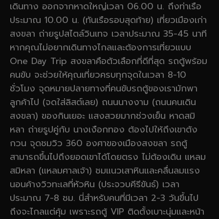
เดินทาง ออกจากหาดใหญ่เวลา 06.00 น. ถึงท่าเรือ
ประมาณ 10.00 น. (ทันเรือรอบสุดท้าย) เที่ยวเมืองเก่า
สงขลา ถ่ายรูปสไตล์วินเทจ เวลาประมาณ 35-45 นาที
หากคุณไม่อยากเดินทางไกลและต้องการเที่ยวแบบ
One Day Trip สงขลาคือตัวเลือกที่ดีที่สุด รถตู้พร้อม
คนขับ จะช่วยให้คุณเที่ยวครบทุกจุดในเวลา 8-10
ชั่วโมง จุดหมายปลายทางที่คนขับรถตู้ของเรามักพา
ลูกค้าไป (จดใส่ลิสต์เลย) ถนนนางงาม (ถนนคนเดิน
สงขลา) ของกินเยอะ แสงสวยมากช่วงเย็น หาดสมิ
หลา ถ่ายรูปคู่กับ นางเงือกทอง ต้องไปให้ถึงเขาตัง
กวน จุดชมวิว 360 องศาของเมืองสงขลา รถตู้
สามารถขึ้นไปถึงยอดเขาได้โดยตรง ไม่ต้องเดิน แหลม
สมิหลา (แหลมศาลเจ้า) ชมแนวเสาหินและคลื่นลมแรง
นอนค้างวิวทะเลที่หัวหิน (ประจวบคีรีขันธ์) เวลา
ประมาณ 7-8 ชม. นี่สำหรับคนที่มีเวลา 2-3 วันขึ้นไป
ถึงจะไกลแต่คุ้ม เพราะรถตู้ VIP ติดตั้งเบาะนุ่มและหน้า