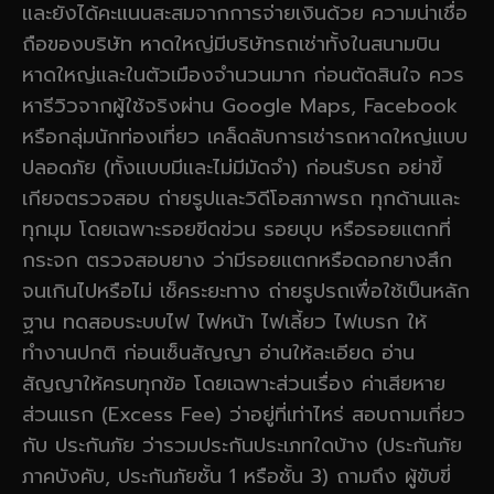
และยังได้คะแนนสะสมจากการจ่ายเงินด้วย ความน่าเชื่อ
ถือของบริษัท หาดใหญ่มีบริษัทรถเช่าทั้งในสนามบิน
หาดใหญ่และในตัวเมืองจำนวนมาก ก่อนตัดสินใจ ควร
หารีวิวจากผู้ใช้จริงผ่าน Google Maps, Facebook
หรือกลุ่มนักท่องเที่ยว เคล็ดลับการเช่ารถหาดใหญ่แบบ
ปลอดภัย (ทั้งแบบมีและไม่มีมัดจำ) ก่อนรับรถ อย่าขี้
เกียจตรวจสอบ ถ่ายรูปและวิดีโอสภาพรถ ทุกด้านและ
ทุกมุม โดยเฉพาะรอยขีดข่วน รอยบุบ หรือรอยแตกที่
กระจก ตรวจสอบยาง ว่ามีรอยแตกหรือดอกยางสึก
จนเกินไปหรือไม่ เช็คระยะทาง ถ่ายรูปรถเพื่อใช้เป็นหลัก
ฐาน ทดสอบระบบไฟ ไฟหน้า ไฟเลี้ยว ไฟเบรก ให้
ทำงานปกติ ก่อนเซ็นสัญญา อ่านให้ละเอียด อ่าน
สัญญาให้ครบทุกข้อ โดยเฉพาะส่วนเรื่อง ค่าเสียหาย
ส่วนแรก (Excess Fee) ว่าอยู่ที่เท่าไหร่ สอบถามเกี่ยว
กับ ประกันภัย ว่ารวมประกันประเภทใดบ้าง (ประกันภัย
ภาคบังคับ, ประกันภัยชั้น 1 หรือชั้น 3) ถามถึง ผู้ขับขี่