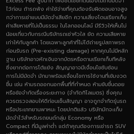
Excess Fee สูงมาก เพื่อชดเชยที่ตนเองไม่เก็บมัดจำ
ไว้ก่อน ถ้ารถพัง ค่าใช้จ่ายที่คุณต้องรับผิดชอบอาจสูง
กว่าการเช่าแบบมีมัดจำเสียอีก ความเสี่ยงโดนเรียกเก็บ
ค่าเสียหายที่ไม่เป็นธรรม ในโลกออนไลน์ มีรีวิวให้เห็นไม่
น้อยเกี่ยวกับกรณีบริษัทรถเช่าหัวใส ยัด ความเสียหาย
เก่าให้กับลูกค้า โดยเฉพาะลูกค้าที่ไม่ได้ถ่ายรูปสภาพรถ
ก่อนรับรถ (Pre-existing damage) หากคุณไม่มีหลัก
ฐาน บริษัทอาจหักเงินจากบัตรหรือตามเรียกเก็บทีหลัง
ซึ่งยากต่อการโต้แย้ง สัญญาอาจมีเงื่อนไขซับซ้อน
การไม่มีมัดจำ มักมาพร้อมเงื่อนไขการใช้งานที่เข้มงวด
ขึ้น เช่น ห้ามรถออกนอกพื้นที่ที่กำหนด ห้ามขับขึ้นดอย
หรือข้อจำกัดเรื่องระยะทาง (จำกัดกิโลเมตร) ซึ่งคุณ
ควรตรวจสอบให้ดีก่อนเซ็นสัญญา อาจถูกจำกัดรุ่นรถ
หรือประเภทยานพาหนะ โดยปกติแล้ว บริษัทมักจะเก็บ
มัดจำไว้สำหรับรถยนต์กลุ่ม Economy หรือ
Compact ที่มีมูลค่าต่ำ แต่ถ้าคุณต้องการเช่ารถ SUV