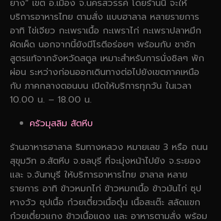
ยาง” เขต อ.เมือง จ.นครสวรรค์ โดยร้านนี้ จะให้
บริการอาหารไทย ตามสั่ง แบบฮาลาล หลายรายการ
อาทิ ไข่เจียว กะเพราเนื้อ กะเพราไก่ กะเพราปลาหมึก
ผัดเผ็ด นอกจากนี้ยังมีโรตีอร่อยๆ พร้อมกับ ชาชัก
สูตรแท้จากจังหวัดสตูล เหมาะสำหรับการนั่งชิลๆ พัก
ผ่อน ระหว่างก่อนออกเดินทางต่อไปยังเขตภาคเหนือ
กับ ภาคกลางตอนบน เปิดให้บริการทุกวัน ในเวลา
10.00 น. – 18.00 น.
ครัวมุสลิม สัตหีบ
ร้านอาหารฮาลาล ริมทางหลวง หมายเลข 3 หรือ ถนน
สุขุมวิท อ.สัตหีบ จ.ชลบุรี ที่จะมุ่งหน้าไปยัง จ.ระยอง
และ จ.จันทบุรี ให้บริการอาหารไทย ฮาลาล หลาย
รายการ อาทิ ข้าวหมกไก่ ข้าวหมกเนื้อ ข้าวมันไก่ ซุป
หางวัว ซุปเนื้อ ก๋วยเตี๋ยวเนื้อตุ๋น เนื้อสะเต๊ะ สลัดแขก
ก๋วยเตี๋ยวแกง ข้าวเนื้อแดง และ อาหารตามสั่ง พร้อม