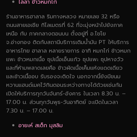
ไลลา ข้าวหมกไก่
ร้านอาหารฮาลาล ริมทางหลวง หมายเลข 32 หรือ
ถนนสายเอเชีย กิโลเมตรที่ 62 ที่จะมุ่งหน้าไปยังภาค
เหนือ กับ ภาคกลางตอนบน ตั้งอยู่ที่ อ.ไชโย
จ.อ่างทอง ติดกับสถานีบริการเติมน้ำมัน PT ให้บริการ
อาหารไทย ฮาลาล หลายรายการ อาทิ หมกไก่ ข้าวหมก
แพะ ข้าวหมกเนื้อ ซุปเนื้อเอ็นแก้ว ซุปแพะ ซุปหางวัว
และที่ห้ามพลาดเลยคือ ข้าวผัดเนื้อเค็มแห้งแดดเดียว
และข้าวเนื้ออบ รับรองจะติดใจ นอกจากนี้ยังมีขนม
หวานแฮนด์เมคไว้กินตอนระหว่างทางได้ด้วยเช่นกัน
เปิดให้บริการทุกวันจันทร์-อังคาร ในเวลา 8.30 น. –
17.00 น. ส่วนทุกวันพุธ-วันอาทิตย์ จะเปิดในเวลา
7.30 น. – 17.00 น.
อายะห์ สเต็ก มุสลิม