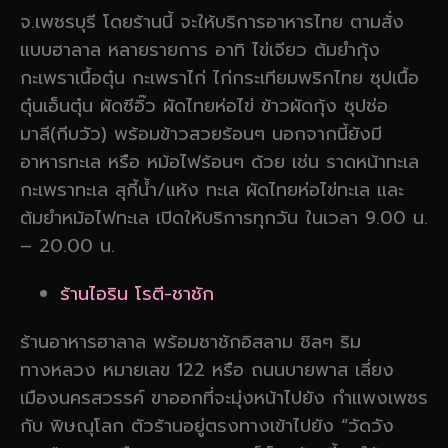
จ.เพชรบุรี โดยร้านนี้ จะให้บริการอาหารไทย ตามสั่ง
แบบฮาลาล หลายรายการ อาทิ ไข่เจียว ต้มยำกุ้ง
กะเพราเนื้อตุ๋น กะเพราไก่ ไก่กระเทียมพริกไทย ซุปเนื้อ
ตุ๋นเอ็นตุ๋น ผัดซีอิ๊ว ผัดไทยห่อไข่ ข้าวผัดกุ้ง ซุปช่อ
มาลี(กีบวัว) พร้อมข้าวสวยร้อนๆ นอกจากนี้ยังมี
อาหารทะเล หรือ หม้อไฟร้อนๆ ด้วย เช่น ราดหน้าทะเล
กะเพราทะเล สุกี้น้ำ/แห้ง ทะเล ผัดไทยห่อไข่ทะเล และ
ต้มยำหม้อไฟทะเล เปิดให้บริการทุกวัน ในเวลา 9.00 น.
– 20.00 น.
ร้านไอริน โรตี-ชาชัก
ร้านอาหารฮาลาล พร้อมชาชักอิสลาม ชิลๆ ริม
ทางหลวง หมายเลข 122 หรือ ถนนบายพาส เลี่ยง
เมืองนครสวรรค์ ขาออกที่จะมุ่งหน้าไปยัง กำแพงเพชร
กับ พิษณุโลก ตัวร้านอยู่ตรงทางเข้าไปยัง “วัดวัง