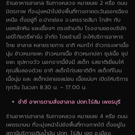
ร้านอาหารฮาลาล ริมทางหลวง หมายเลข 2 หรือ ถนน
มิตรภาพ ที่จะมุ่งหน้าไปยังพื้นที่ทางภาคตะวันออกเฉียง
เหนือ ตั้งอยู่ที่ อ.ปากช่อง จ.นครราชสีมา ใกล้ๆ กับ
มอหลักหิน และเยื้องๆ ตรงข้ามกับ โรงงานของบริษัท
เอบิโก้แดรี่ฟาร์ม จำกัด โดยร้านนี้ จะให้บริการอาหาร
ไทย ฮาลาล หลายรายการ อาทิ หมกไก่ ข้าวกระเพาเนื้อ
นุ่ม ข้าวหมกแพะ ข้าวหมกเนื้อ ข้าวหมกปลา ซุปเนื้อ ซุป
แพะ ซุปหางวัว นอกจากนี้ยังมี สเต็ก รสชาติเยี่ยมให้
คุณลิ้มลองด้วย อาทิ สเต็กไก่รสชาติดีๆ สเต็กทีโบน
เนื้อนุ่ม และ สเต็กปลาแซลม่อน เนื้อแน่นๆ เปิดให้บริการ
ทุกวัน ในเวลา 8.30 น. – 17.00 น.
ซำซี อาหารตามสั่งฮาลาล ปตท.ไร่ส้ม เพชรบุรี
ร้านอาหารฮาลาล ริมทางหลวง หมายเลข 4 หรือ ถนน
เพชรเกษม ที่จะมุ่งหน้าไปยังพื้นที่ทางภาคใต้ ตั้งอยู่ใน
สถานีบริการเติมน้ำมัน ปตท. ไร่ส้ม เขต อ.เมือง