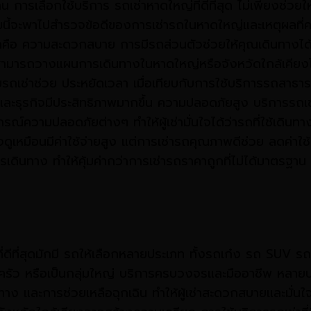
งาน การเลือกใช้บริการ รถเช่าหาดใหญ่ที่ดีที่สุด ไม่เพียงช่ว
นี้จะพาไปสำรวจข้อดีของการเช่ารถในหาดใหญ่และเหตุผลที่
คือ ความสะดวกสบาย การมีรถส่วนตัวช่วยให้คุณเดินทางได
คุณสามารถวางแผนการเดินทางในหาดใหญ่หรือจังหวัดใกล้เคียงไ
รถเช่าช่วย ประหยัดเวลา เมื่อเทียบกับการใช้บริการรถสาธ
่ยวและธุรกิจมีประสิทธิภาพมากขึ้น ความปลอดภัยสูง บริการร
รณ์ความปลอดภัยต่างๆ ทำให้ผู้เช่ามั่นใจได้ว่ารถที่ใช้เดิน
าจดูเหมือนมีค่าใช้จ่ายสูง แต่การเช่ารถคุณภาพดีช่วย ลดค่า
รเดินทาง ทำให้คุ้มค่ากว่าการเช่ารถราคาถูกที่ไม่ได้มาตรฐาน
ดีที่สุดมักมี รถให้เลือกหลายประเภท ทั้งรถเก๋ง รถ SUV รถต
บครัว หรือเป็นกลุ่มใหญ่ บริการครบวงจรและมืออาชีพ หลาย
ทาง และการช่วยเหลือฉุกเฉิน ทำให้ผู้เช่าสะดวกสบายและมั