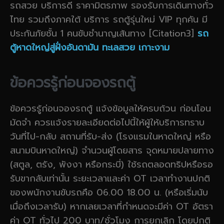
รถสวย บริการดี ราคามิตรภาพ รองรับการเดินทางทั่ว
ไทย รวมถึงภาคใต้ บริการ รถตู้รุ่นใหม่ VIP ทุกคัน มี
ประกันภัยชั้น 1 คนขับชำนาญเส้นทาง [Citation3]
รถ
ตู้หาดใหญ่สู่ฝั่งอันดามัน ทะเลสวย เกาะงาม
ข้อควรรู้ก่อนจองรถตู้
ข้อควรรู้ก่อนจองรถตู้ แจ้งข้อมูลให้ครบถ้วน ก่อนโอน
มัดจำ ควรแจ้งรายละเอียดต่อไปนี้ให้ผู้ให้บริการทราบ
วันที่ไป-กลับ สถานที่รับ-ส่ง (โรงแรมในหาดใหญ่ หรือ
สนามบินหาดใหญ่) จำนวนผู้โดยสาร จุดหมายปลายทาง
(สตูล, ตรัง, พังงา หรือกระบี่) ใช้รถตลอดทริปหรือรอ
รับขากลับเท่านั้น ระยะเวลาและค่า OT เวลาทำงานปกติ
ของพนักงานขับรถคือ 06.00 18.00 น. (หรือเริ่มนับ
เมื่อถึงเวลารับ) หากเลยเวลาที่กำหนดจะมีค่า OT อัตรา
ค่า OT ทั่วไป 200 บาท/ชั่วโมง การยกเลิก โดยปกติ