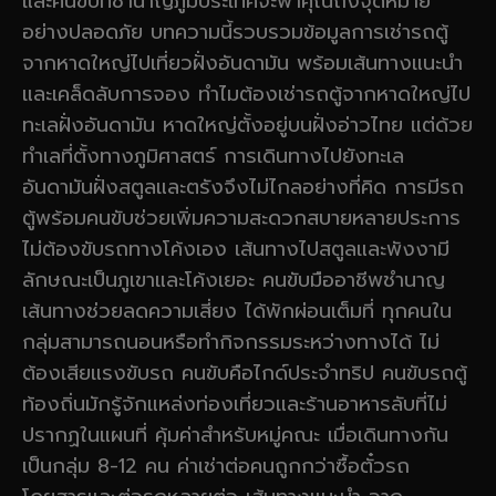
และคนขับที่ชำนาญภูมิประเทศจะพาคุณถึงจุดหมาย
อย่างปลอดภัย บทความนี้รวบรวมข้อมูลการเช่ารถตู้
จากหาดใหญ่ไปเที่ยวฝั่งอันดามัน พร้อมเส้นทางแนะนำ
และเคล็ดลับการจอง ทำไมต้องเช่ารถตู้จากหาดใหญ่ไป
ทะเลฝั่งอันดามัน หาดใหญ่ตั้งอยู่บนฝั่งอ่าวไทย แต่ด้วย
ทำเลที่ตั้งทางภูมิศาสตร์ การเดินทางไปยังทะเล
อันดามันฝั่งสตูลและตรังจึงไม่ไกลอย่างที่คิด การมีรถ
ตู้พร้อมคนขับช่วยเพิ่มความสะดวกสบายหลายประการ
ไม่ต้องขับรถทางโค้งเอง เส้นทางไปสตูลและพังงามี
ลักษณะเป็นภูเขาและโค้งเยอะ คนขับมืออาชีพชำนาญ
เส้นทางช่วยลดความเสี่ยง ได้พักผ่อนเต็มที่ ทุกคนใน
กลุ่มสามารถนอนหรือทำกิจกรรมระหว่างทางได้ ไม่
ต้องเสียแรงขับรถ คนขับคือไกด์ประจำทริป คนขับรถตู้
ท้องถิ่นมักรู้จักแหล่งท่องเที่ยวและร้านอาหารลับที่ไม่
ปรากฏในแผนที่ คุ้มค่าสำหรับหมู่คณะ เมื่อเดินทางกัน
เป็นกลุ่ม 8-12 คน ค่าเช่าต่อคนถูกกว่าซื้อตั๋วรถ