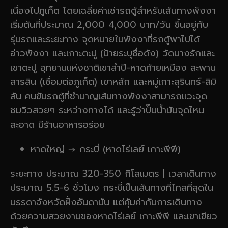
เนื่องไปภูเก็ต โดยเฉลี่ยค่าเช่ารถตู้สำหรับเส้นทางพังงา
เริ่มต้นที่ประมาณ 2,000 4,000 บาท/วัน ขึ้นอยู่กับ
รุ่นรถและระยะทาง จุดหมายในพังงาที่รถตู้พาไปได้
อ่าวพังงา และเกาะตะปู (ป้ายระบุชื่อดัง) วัดบางรักและ
เขาตะปู อุทยานแห่งชาติเขาลำปี-หาดท้ายเหมือง สะพาน
สารสิน (เชื่อมต่อภูเก็ต) เขาหลัก และหมู่เกาะสุรินทร์-สิมิ
ลัน คนขับรถตู้ที่ชำนาญเส้นทางพังงาสามารถแวะจุด
ชมวิวสวยๆ ระหว่างทางได้ และรู้ว่าปั๊มน้ำมันจุดไหน
สะอาด มีร้านอาหารอร่อย
หาดใหญ่ → กระบี่ (หาดไร่เลย์ เกาะพีพี)
ระยะทาง ประมาณ 320-350 กิโลเมตร | เวลาเดินทาง
ประมาณ 5.5-6 ชั่วโมง กระบี่เป็นเส้นทางที่ไกลที่สุดใน
บรรดาจังหวัดฝั่งอันดามัน แต่คุ้มค่ากับการเดินทาง
ด้วยความสวยงามของหาดไร่เลย์ เกาะพีพี และเขาเขียว