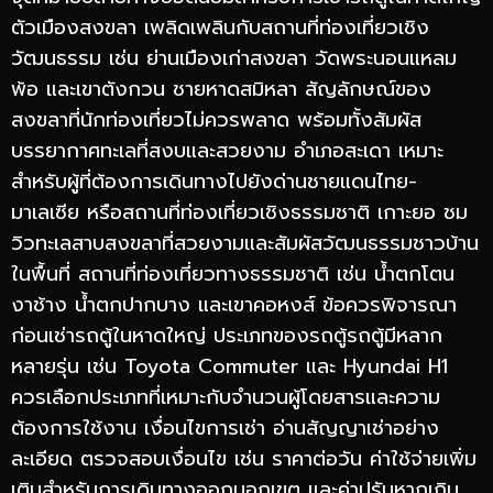
ตัวเมืองสงขลา เพลิดเพลินกับสถานที่ท่องเที่ยวเชิง
วัฒนธรรม เช่น ย่านเมืองเก่าสงขลา วัดพระนอนแหลม
พ้อ และเขาตังกวน ชายหาดสมิหลา สัญลักษณ์ของ
สงขลาที่นักท่องเที่ยวไม่ควรพลาด พร้อมทั้งสัมผัส
บรรยากาศทะเลที่สงบและสวยงาม อำเภอสะเดา เหมาะ
สำหรับผู้ที่ต้องการเดินทางไปยังด่านชายแดนไทย-
มาเลเซีย หรือสถานที่ท่องเที่ยวเชิงธรรมชาติ เกาะยอ ชม
วิวทะเลสาบสงขลาที่สวยงามและสัมผัสวัฒนธรรมชาวบ้าน
ในพื้นที่ สถานที่ท่องเที่ยวทางธรรมชาติ เช่น น้ำตกโตน
งาช้าง น้ำตกปากบาง และเขาคอหงส์ ข้อควรพิจารณา
ก่อนเช่ารถตู้ในหาดใหญ่ ประเภทของรถตู้รถตู้มีหลาก
หลายรุ่น เช่น Toyota Commuter และ Hyundai H1
ควรเลือกประเภทที่เหมาะกับจำนวนผู้โดยสารและความ
ต้องการใช้งาน เงื่อนไขการเช่า อ่านสัญญาเช่าอย่าง
ละเอียด ตรวจสอบเงื่อนไข เช่น ราคาต่อวัน ค่าใช้จ่ายเพิ่ม
เติมสำหรับการเดินทางออกนอกเขต และค่าปรับหากเกิน