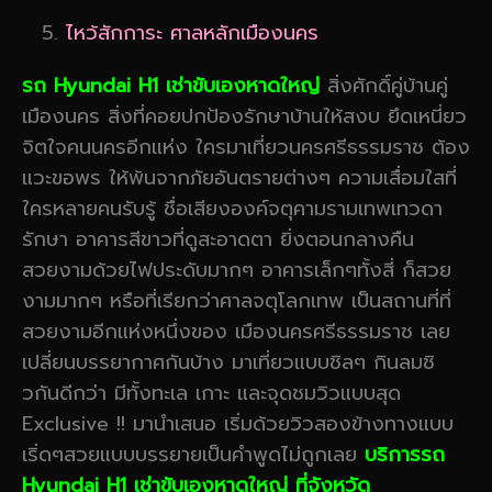
ไหว้สักการะ ศาลหลักเมืองนคร
รถ Hyundai H1 เช่าขับเองหาดใหญ่
สิ่งศักดิ์คู่บ้านคู่
เมืองนคร สิ่งที่คอยปกป้องรักษาบ้านให้สงบ ยึดเหนี่ยว
จิตใจคนนครอีกแห่ง ใครมาเที่ยวนครศรีธรรมราช ต้อง
แวะขอพร ให้พ้นจากภัยอันตรายต่างๆ ความเสื่อมใสที่
ใครหลายคนรับรู้ ชื่อเสียงองค์จตุคามรามเทพเทวดา
รักษา อาคารสีขาวที่ดูสะอาดตา ยิ่งตอนกลางคืน
สวยงามด้วยไฟประดับมากๆ อาคารเล็กๆทั้งสี่ ก็สวย
งามมากๆ หรือที่เรียกว่าศาลจตุโลกเทพ เป็นสถานที่ที่
สวยงามอีกแห่งหนึ่งของ เมืองนครศรีธรรมราช เลย
เปลี่ยนบรรยากาศกันบ้าง มาเที่ยวแบบชิลๆ กินลมชิ
วกันดีกว่า มีทั้งทะเล เกาะ และจุดชมวิวแบบสุด
Exclusive !! มานำเสนอ เริ่มด้วยวิวสองข้างทางแบบ
เริ่ดๆสวยแบบบรรยายเป็นคำพูดไม่ถูกเลย
บริการรถ
Hyundai H1 เช่าขับเองหาดใหญ่ ที่จังหวัด