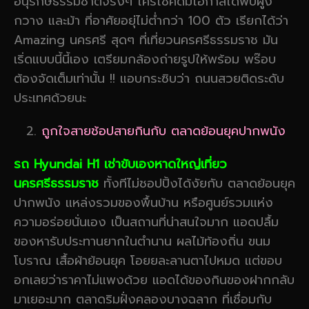
อนุรักษ์ธรรมชาติจริงๆ ใครโชคดีมีโอกาสได้พบฝูง
กวาง และม้า ที่อาศัยอยุ่ไม่ต่ำกว่า 100 ตัว เรียกได้ว่า
Amazing นครศรี สุดๆ ที่เที่ยวนครศรีธรรมราช มัน
เริ่ดแบบนี้นี้เอง เตรียมกล้องถ่ายรูปให้พร้อม พร๊อบ
ต้องจัดเต็มเท่านั้น !! แอบกระซิบว่า ถนนสวยติดระดับ
ประเทศด้วยนะ
ถูกใจสายช้อปสายกินกับ ตลาดย้อนยุคปากพนัง
รถ Hyundai H1 เช่าขับเองหาดใหญ่เที่ยว
นครศรีธรรมราช
ทั้งทีไม่ชอปปิ้งได้งัยกับ ตลาดย้อนยุค
ปากพนัง แหล่งรวมของพื้นบ้าน หรือศูนย์รวมแห่ง
ความอร่อยนั่นเอง เป็นสถานที่น่าสนใจมาก แอดปลื้ม
ของหารับประทานยากในตำนาน ผลไม้ท้องถิ่น ขนม
โบราณ เสื้อผ้าย้อนยุค โอยยละลานตาไปหมด แต่ขอบ
อกเลยว่าราคาไม่แพงด้วย แอดได้ของกินของฝากกลับ
มาเยอะมาก ตลาดริมฝั่งคลองบางฉลาก ที่เชื่อมกับ