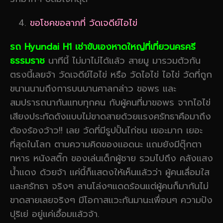
ขอโชคขอลาภที่ วัดเจดีย์ไอไข่
รถ Hyundai H1 เช่าขับเองหาดใหญ่ที่เที่ยวนครครี
ธรรมราช
นาทีนี้ ไม่มาไม่ได้แล้ว สายมู มารวมตัวกัน
ตรงนี้เลยจ้า วัดเจดีย์ไอไข่ หรือ วัดไอไข่ ไอไข่ วัดที่ถูก
ขนานนามถึงการบนบานศาลกล่าว ขอพร และ
สมปรารถนากันแทบทุกคน กับผู้คนที่มาขอพร จากไอไข่
เสียงประทัดดังแบบไม่ขาดสายด้วยแรงศรัทธาคือมาถึง
ต้องร้องว้าว!! เลย วัดที่มีรูปปั้นไก่ชน เยอะมาก เยอะ
ที่สุดในโลก ตามความคิดของแอดนะ แถมยังมีตุ๊กตา
ทหาร หนังสติ๊ก ของเล่นเด็กผู้ชาย รวมไปถึง คลังแสง
น้ำแดง ด้วยจ้า แค่นึ้ก็แสดงให้เห็นแล้วว่า ผู้คนเลื่อมใส
และศรัทธา จริงๆ ลานโล่งๆแดดร้อนแต่ผู้คนก็มากันไม่
ขาดสายเลยจริงๆ มีโอกาสแวะกันมานะเพื่อนๆ ความปัง
ปุริเย่ อยู่แค่เอื้อมแล้วจ้า.