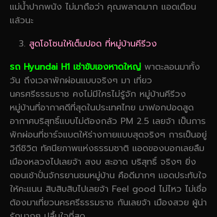
แม่น้ำปากพนัง ไม่มาถือว่า คุณพลาดมาก แอดเตือน
แล้วนะ
สูดโอโซนให้เต็มปอด ที่หมู่บ้านคีรีวง
รถ Hyundai H1 เช่าขับเองหาดใหญ่
พาตะลอนมาทั้ง
วัน ถึงเวลาพักผ่อนแบบจริงๆ มา เที่ยว
นครศรีธรรมราช คงไม่มีใครไม่รู้จัก หมู่บ้านคีรีวง
หมู่บ้านที่อากาศดีที่สุดในประเทศไทย มาฟอกปอดสูด
อากาศบริสุทธิ์แบบไม่ต้องกลัว PM 2.5 เลยจ้า เป็นการ
พักผ่อนที่ชาร์จแบตให้ร่างกายแบบสุดจริงๆ การเป็นอยู่
วิถีชิวิต ทัศนียภาพแห่งธรรมชาติ แอดของบอกเลยลืม
เมืองหลวงไปเลยจ้า สงบ สะอาด บริสุทธิ์ จริงๆ ยิ่ง
ตอนเช้าปั่นจักรยานชมหมู่บ้าน คือดีมากๆ แอดประทับใจ
ให้คะแนน สิบสิบสิบไปเลยจ้า Feel good ไม่ไหว ไม่เชื่อ
ต้องมาเที่ยวนครศรีธรรมราช กันเลยจ้า เมืองสวย ผู้น่า
รักมากๆ ปลื้มใจที่สุด