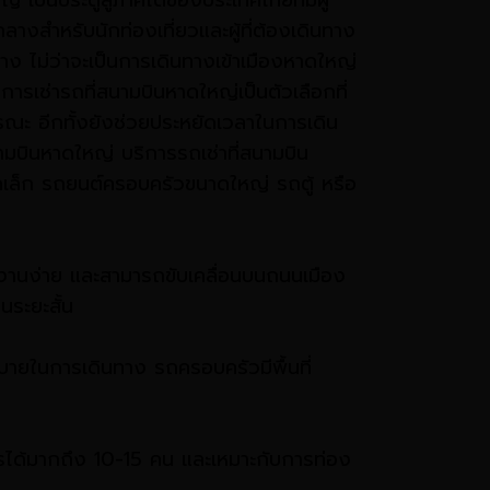
็นประตูสู่ภาคใต้ของประเทศไทยที่มีผู้
งสำหรับนักท่องเที่ยวและผู้ที่ต้องเดินทาง
าง ไม่ว่าจะเป็นการเดินทางเข้าเมืองหาดใหญ่
ารเช่ารถที่สนามบินหาดใหญ่เป็นตัวเลือกที่
รณะ อีกทั้งยังช่วยประหยัดเวลาในการเดิน
มบินหาดใหญ่ บริการรถเช่าที่สนามบิน
เล็ก รถยนต์ครอบครัวขนาดใหญ่ รถตู้ หรือ
 ใช้งานง่าย และสามารถขับเคลื่อนบนถนนเมือง
นระยะสั้น
บายในการเดินทาง รถครอบครัวมีพื้นที่
ยสารได้มากถึง 10-15 คน และเหมาะกับการท่อง