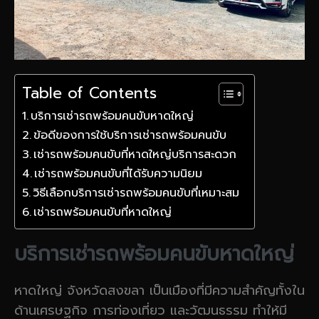
Table of Contents
บริการเช่ารถพร้อมคนขับหาดใหญ่
ข้อดีของการใช้บริการเช่ารถพร้อมคนขับ
เช่ารถพร้อมคนขับที่หาดใหญ่บริการสะดวก
เช่ารถพร้อมคนขับที่ได้รับความนิยม
วิธีเลือกบริการเช่ารถพร้อมคนขับที่เหมาะสม
เช่ารถพร้อมคนขับที่หาดใหญ่
บริการเช่ารถพร้อมคนขับหาดใหญ่
หาดใหญ่ จังหวัดสงขลา เป็นเมืองที่มีความสำคัญทั้งใน
ด้านเศรษฐกิจ การท่องเที่ยว และวัฒนธรรม ทำให้มี