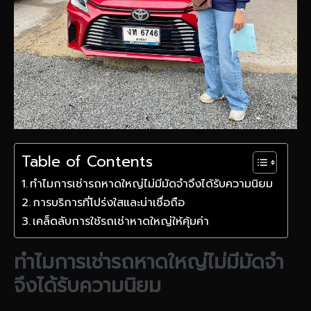
Table of Contents
ทำไมการเช่ารถหาดใหญ่ไม่มีมัดจำจึงได้รับความนิยม
การบริการที่โปร่งใสและน่าเชื่อถือ
เคล็ดลับการใช้รถเช่าหาดใหญ่ให้คุ้มค่า
ทำไมการเช่ารถหาดใหญ่ไม่มีมัดจำ
จึงได้รับความนิยม