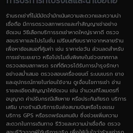
การบริการที่โปร่งใสและน่าเชื่อถือ
ร้านรถเช่าที่ไม่มีมัดจำมักเน้นความสะดวกและความน่า
เชื่อถือ มีการตรวจสภาพรถและทำสัญญาเช่าอย่าง
ชัดเจน วิธีเลือกบริการรถเช่าหาดใหญ่ราคาดี ตรวจ
สอบราคาและโปรโมชั่น เปรียบเทียบราคาจากหลายร้าน
เพื่อหาข้อเสนอที่คุ้มค่า เช่น ราคาต่อวัน ส่วนลดสำหรับ
การเช่าระยะยาว หรือโปรโมชั่นพิเศษในช่วงเทศกาล
ตรวจสอบสภาพรถ รถที่ดีควรได้รับการบำรุงรักษา
อย่างสม่ำเสมอ ตรวจสอบเครื่องยนต์ ระบบเบรก ยาง
และอุปกรณ์ภายในก่อนใช้งาน ดูเงื่อนไขการเช่า อ่าน
รายละเอียดสัญญาให้ชัดเจน เช่น จำนวนกิโลเมตรที่
อนุญาต ค่าปรับกรณีเสียหาย หรือประกันภัยรถ บริการ
เสริม บางร้านมีบริการรับส่งสนามบินหรือโรงแรม
บริการ GPS หรือรถพร้อมคนขับ ซึ่งช่วยเพิ่มความ
สะดวกในการเดินทาง รีวิวและความน่าเชื่อถือ ตรวจ
สอบรีวิวจากผู้ใช้บริการจริง เพื่อให้มั่นใจว่าร้านเช่ารถ