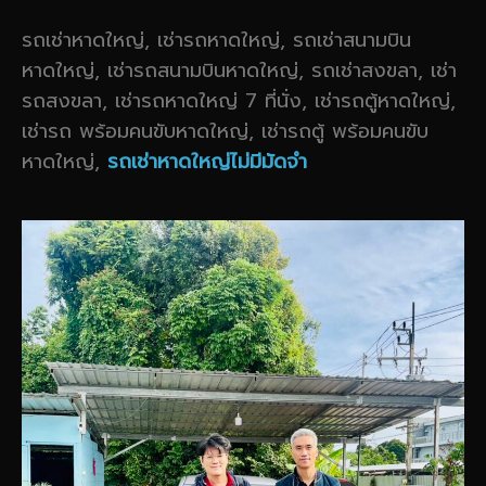
รถเช่าหาดใหญ่, เช่ารถหาดใหญ่, รถเช่าสนามบิน
หาดใหญ่, เช่ารถสนามบินหาดใหญ่, รถเช่าสงขลา, เช่า
รถสงขลา, เช่ารถหาดใหญ่ 7 ที่นั่ง, เช่ารถตู้หาดใหญ่,
เช่ารถ พร้อมคนขับหาดใหญ่, เช่ารถตู้ พร้อมคนขับ
หาดใหญ่,
รถเช่าหาดใหญ่ไม่มีมัดจำ