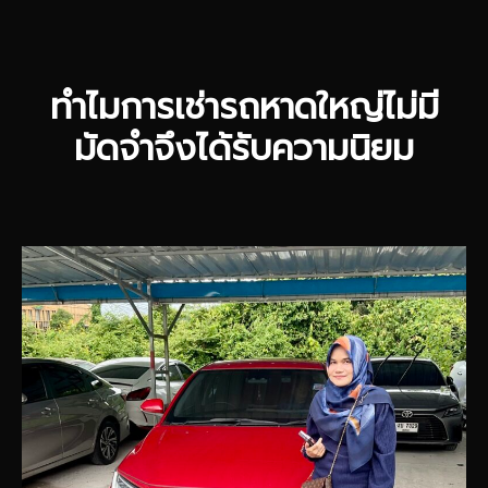
ทำไมการเช่ารถหาดใหญ่ไม่มี
มัดจำจึงได้รับความนิยม