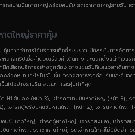
ช่ารถสนามบินหาดใหญ่พร้อมคนขับ รถเช่าหาดใหญ่รายวัน เช
หาดใหญ่ราคาคุ้ม
 คุ้มค่ากว่าการใช้บริการแท็กซี่ระยะยาว มีอิสระในการจั
ระหว่างทริปเมื่อคำนวณร่วมค่าเดินทาง สะดวกตั้งแต่ก้าวแร
ทคนิคเลือกบริการอย่างถูกต้อง วางแผนวันที่และเวลาเดินทางใ
องล่วงหน้าและใช้โปรโมชั่น ตรวจสภาพรถก่อนรับและคืนอย่า
นไปอย่างราบรื่น สะดวก และคุ้มค่าที่สุด
ได H1 ขับเอง (หน้า 3), เช่ารถสนามบินหาดใหญ่ (หน้า 3), ร
2), เช่ารถตู้พร้อมคนขับหาดใหญ่ (หน้า 2), เช่ารถหาดใหญ่ (ห
อมคนขับหาดใหญ่, เช่ารถตู้หาดใหญ่, เช่ารถสงขลา, เช่ารถสน
ามบินหาดใหญ่, รถเช่าหาดใหญ่, รถเช่าหาดใหญ่ไม่มีมัดจำ, รถ