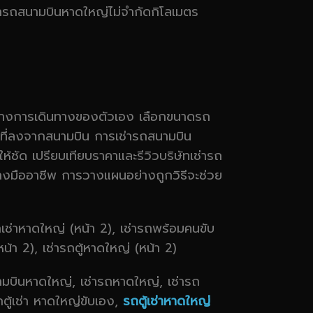
่ารถสนามบินหาดใหญ่ไม่จำกัดกิโลเมตร
ดตารางการเดินทางของตัวเอง เลือกขนาดรถ
กที่ลงจากสนามบิน การเช่ารถสนามบิน
ห้ชัด เปรียบเทียบราคาและรีวิวบริษัทเช่ารถ
งมืออาชีพ การวางแผนอย่างถูกวิธีจะช่วย
ถเช่าหาดใหญ่ (หน้า 2), เช่ารถพร้อมคนขับ
น้า 2), เช่ารถตู้หาดใหญ่ (หน้า 2)
ามบินหาดใหญ่, เช่ารถหาดใหญ่, เช่ารถ
ตู้เช่า หาดใหญ่ขับเอง,
รถตู้เช่าหาดใหญ่