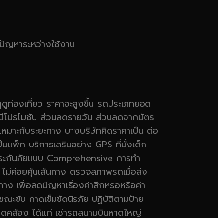
ปัญหาระหว่างใช้งาน
ดูท่องเที่ยว ราคาจะสูงขึ้น รถประเภทยอด
ัทมีโปรโมชัน ส่วนลดรายวัน ส่วนลดจากบัตร
เหมาะกับระยะทาง บางบริษัทคิดราคาเป็น ต่อ
นแพ็ก บริการเสริมอย่าง GPS ที่นั่งเด็ก
วรทำประกันภัยแบบ Comprehensive การทำ
ม่ค่อยคุ้นเส้นทาง ตรวจสภาพรถเมื่อส่ง
 เพื่อลดปัญหาเรื่องค่าสึกหรอหรือค่า
ณะขับ คาดเข็มขัดนิรภัย ปฏิบัติตามป้าย
สอดคล้อง ได้แก่ เช่ารถสนามบินหาดใหญ่