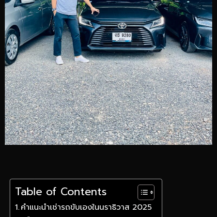
Table of Contents
คำแนะนำเช่ารถขับเองในนราธิวาส 2025