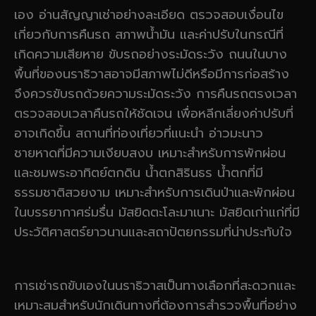
เอง อ่านสัญญาเช่าอย่างละเอียด ตรวจสอบเงื่อนไข
เกี่ยวกับการคืนรถ สภาพน้ำมัน และค่าปรับในกรณีที่
เกิดความเสียหาย ขับรถอย่างระมัดระวัง ถนนในบาง
พื้นที่ของนราธิวาสอาจมีสภาพไม่ดีหรือมีการก่อสร้าง
จึงควรขับรถด้วยความระมัดระวัง การคืนรถตรงเวลา
ตรวจสอบเวลาคืนรถให้ชัดเจน เพื่อหลีกเลี่ยงค่าปรับที่
อาจเกิดขึ้น สถานที่ท่องเที่ยวที่แนะนำ อ่าวมะนาว
ชายหาดที่มีความเงียบสงบ เหมาะสำหรับการพักผ่อน
และชมพระอาทิตย์ตกดิน น้ำตกสิรินธร น้ำตกที่มี
ธรรมชาติสวยงาม เหมาะสำหรับการเดินป่าและพักผ่อน
ในบรรยากาศร่มรื่น มัสยิดตะโละมาเนาะ มัสยิดเก่าแก่ที่มี
ประวัติศาสตร์ยาวนานและสถาปัตยกรรมที่น่าประทับใจ
การเช่ารถขับเองในนราธิวาสเป็นทางเลือกที่สะดวกและ
เหมาะสมสำหรับนักเดินทางที่ต้องการสำรวจพื้นที่อย่าง