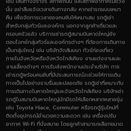
เช่น เส้นทางจราจร สภาพถนน และสภาพอากาศในช่วง
นั้น อย่าลืมแจ้งเวลาเดินทางกลับ หากเช่ารถแบบเหมา
คืน เพื่อจัดการเวลาของคนขับให้เหมาะสม รถตู้เช่า
สำหรับกลุ่มทัวร์และองค์กร นอกจากลูกค้าเดี่ยวและ
ครอบครัวแล้ว บริการเช่ารถตู้สนามบินหาดใหญ่ยัง
ตอบโจทย์กลุ่มทัวร์และองค์กรต่างๆ ที่ต้องการเดินทาง
เป็นกลุ่มใหญ่ เช่น บริษัทจัดสัมมนา ทัวร์ท่องเที่ยว
ภายในจังหวัดหรือจังหวัดใกล้เคียง งานแต่งงานและ
งานเลี้ยงต่างๆ การรับส่งพนักงานประจำบริษัท การ
เช่ารถตู้พร้อมคนขับที่มีประสบการณ์จะช่วยให้การเดิน
ทางเป็นไปอย่างราบรื่นและปลอดภัย รถตู้เช่าที่เหมาะกับ
การเดินทางในหาดใหญ่และจังหวัดใกล้เคียง บริษัทเช่า
รถตู้ในสนามบินหาดใหญ่มักมีรถให้เลือกหลากหลายรุ่น
เช่น Toyota Hiace, Commuter หรือรถตู้รุ่นใหม่ที่
ติดตั้งอุปกรณ์อำนวยความสะดวก เช่น เครื่องปรับ
อากาศ Wi-Fi ที่นั่งสบาย โดยลูกค้าสามารถเลือกขนาด