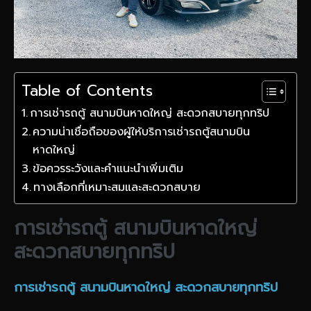
Table of Contents
การเช่ารถตู้ สนามบินหาดใหญ่ สะดวกสบายทุกทริป
ความน่าเชื่อถือของผู้ให้บริการเช่ารถตู้สนามบิน
หาดใหญ่
ข้อควรระวังและคำแนะนำเพิ่มเติม
ทางเลือกที่เหมาะสมและสะดวกสบาย
การเช่ารถตู้ สนามบินหาดใหญ่
สะดวกสบายทุกทริป
การเช่ารถตู้ สนามบินหาดใหญ่ สะดวกสบายทุกทริป