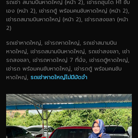
รถเช่า สนามบินหาดใหญ่ (หน้า 2), เช่ารถฮุนได H1 ขับ
เอง (หน้า 2), เช่ารถตู้ พร้อมคนขับหาดใหญ่ (หน้า 2),
เช่ารถสนามบินหาดใหญ่ (หน้า 2), เช่ารถสงขลา (หน้า
2)
รถเช่าหาดใหญ่, เช่ารถหาดใหญ่, รถเช่าสนามบิน
หาดใหญ่, เช่ารถสนามบินหาดใหญ่, รถเช่าสงขลา, เช่า
รถสงขลา, เช่ารถหาดใหญ่ 7 ที่นั่ง, เช่ารถตู้หาดใหญ่,
เช่ารถ พร้อมคนขับหาดใหญ่, เช่ารถตู้ พร้อมคนขับ
หาดใหญ่,
รถเช่าหาดใหญ่ไม่มีมัดจำ