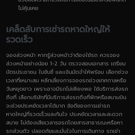
ไม่คุ้นเคย
เคล็ดลับการเช่ารถหาดใหญ่ให้
รวดเร็ว
จองล่วงหน้า หากรู้ล่วงหน้าว่าต้องใช้รถ ควรจอง
ล่วงหน้าอย่างน้อย 1-2 วัน ตรวจสอบเอกสาร เตรียม
บัตรประชาชน ใบขับขี่ และเงินมัดจำให้พร้อม เลือกช่วง
เวลาที่เหมาะสม หลีกเลี่ยงการจองรถช่วงเทศกาลหรือ
วันหยุดยาว เพราะอาจมีรถไม่เพียงพอ ใช้บริการส่งรถ
ถึงที่ เลือกบริษัทที่มีบริการส่งรถถึงที่พักหรือสนามบิน
จะช่วยประหยัดเวลาได้มาก ข้อดีของการเช่ารถ
หาดใหญ่ที่รวดเร็วและทันใจ ประหยัดเวลาและสะดวก
สบาย ไม่ต้องเสียเวลารอรถโดยสารสาธารณะหรือหา
รถส่วนตัว ปลอดภัยและมั่นใจในการเดินทาง รถเช่า